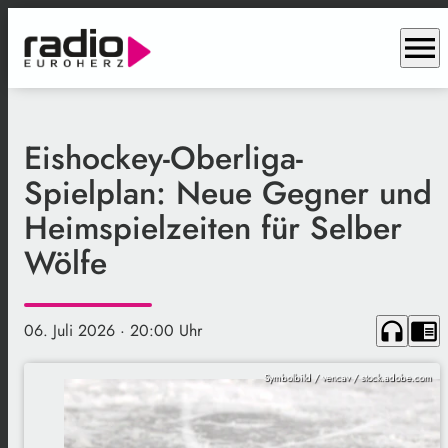
menu
Eishockey-Oberliga-
Spielplan: Neue Gegner und
Heimspielzeiten für Selber
Wölfe
headphones
chrome_reader_mode
06. Juli 2026
· 20:00 Uhr
Symbolbild / vencav / stock.adobe.com