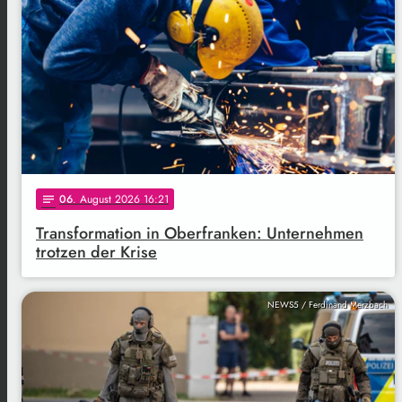
06
. August 2026 16:21
notes
Transformation in Oberfranken: Unternehmen
trotzen der Krise
NEWS5 / Ferdinand Merzbach