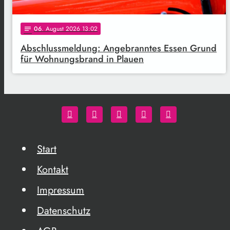
06
. August 2026 13:02
notes
Abschlussmeldung: Angebranntes Essen Grund
für Wohnungsbrand in Plauen
Start
Kontakt
Impressum
Datenschutz