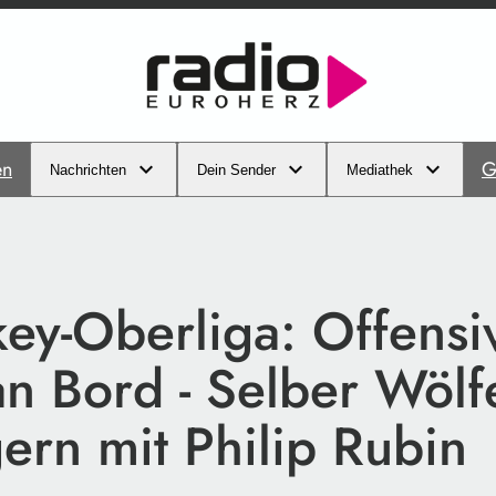
en
G
Nachrichten
Dein Sender
Mediathek
ey-Oberliga: Offensiv
an Bord - Selber Wölf
ern mit Philip Rubin