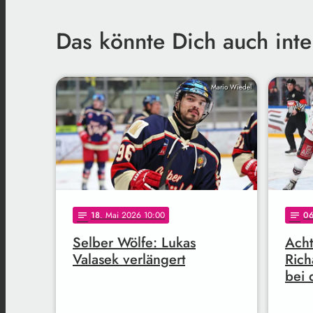
Das könnte Dich auch inte
Mario Wiedel
18
. Mai 2026 10:00
0
notes
notes
Selber Wölfe: Lukas
Acht
Valasek verlängert
Rich
bei 