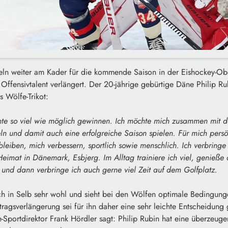
eln weiter am Kader für die kommende Saison in der Eishockey-Ober
Offensivtalent verlängert. Der 20-jährige gebürtige Däne Philip Ru
 Wölfe-Trikot:
hte so viel wie möglich gewinnen. Ich möchte mich zusammen mit 
ln und damit auch eine erfolgreiche Saison spielen. Für mich persö
leiben, mich verbessern, sportlich sowie menschlich. Ich verbrin
eimat in Dänemark, Esbjerg. Im Alltag trainiere ich viel, genieße 
und dann verbringe ich auch gerne viel Zeit auf dem Golfplatz.
ich in Selb sehr wohl und sieht bei den Wölfen optimale Bedingunge
ragsverlängerung sei für ihn daher eine sehr leichte Entscheidung
e-Sportdirektor Frank Hördler sagt: Philip Rubin hat eine überzeuge