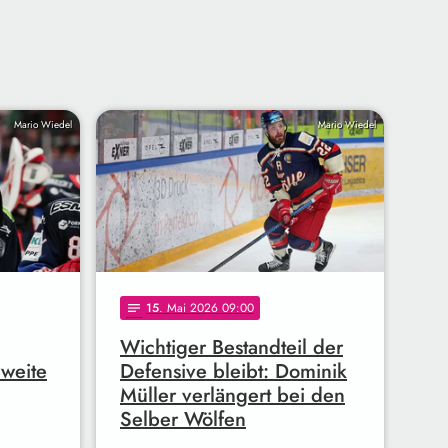
Mario Wiedel
Mario Wiedel
15
. Mai 2026 09:00
notes
Wichtiger Bestandteil der
zweite
Defensive bleibt: Dominik
Müller verlängert bei den
Selber Wölfen