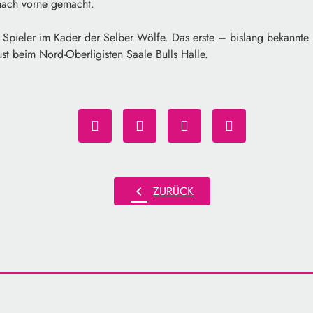
 nach vorne gemacht.
1. Spieler im Kader der Selber Wölfe. Das erste – bislang bekannte
st beim Nord-Oberligisten Saale Bulls Halle.
chevron_left
ZURÜCK