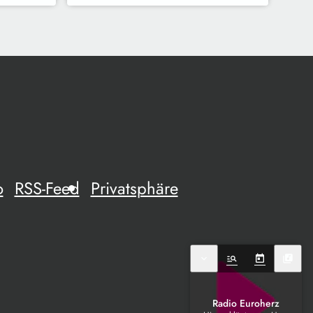
o
RSS-Feed
Privatsphäre
expand_more
manage_search
today
library_music
Radio Euroherz