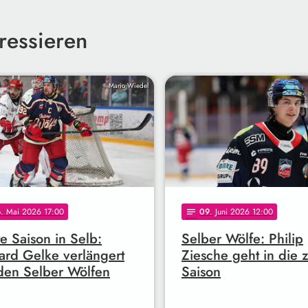
ressieren
Mario Wiedel
6
. Mai 2026 17:00
09
. Juni 2026 12:00
notes
e Saison in Selb:
Selber Wölfe: Philip
ard Gelke verlängert
Ziesche geht in die 
den Selber Wölfen
Saison