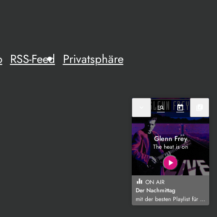
o
RSS-Feed
Privatsphäre
expand_more
manage_search
today
library_music
Glenn Frey
The heat is on
play_arrow
equalizer
ON AIR
Der Nachmittag
mit der besten Playlist für die Region