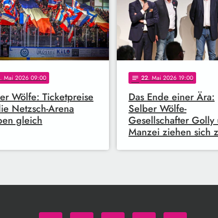
. Mai 2026 09:00
22
. Mai 2026 19:00
notes
er Wölfe: Ticketpreise
Das Ende einer Ära:
die Netzsch-Arena
Selber Wölfe-
ben gleich
Gesellschafter Golly
Manzei ziehen sich 