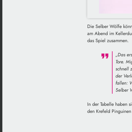
Die Selber Wölfe könn
am Abend im Kellerdue
das Spiel zusammen.
„Das ers
Tore. M
schnell 
der Verl
fallen: 
Selber W
In der Tabelle haben s
den Krefeld Pinguinen 