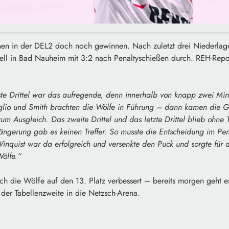
en in der DEL2 doch noch gewinnen. Nach zuletzt drei Niederlagen
ll in Bad Nauheim mit 3:2 nach Penaltyschießen durch. REH-Repor
te Drittel war das aufregende, denn innerhalb von knapp zwei Min
iglio und Smith brachten die Wölfe in Führung – dann kamen die 
zum Ausgleich. Das zweite Drittel und das letzte Drittel blieb ohne 
ängerung gab es keinen Treffer. So musste die Entscheidung im Pe
Winquist war da erfolgreich und versenkte den Puck und sorgte für 
ölfe.“
ich die Wölfe auf den 13. Platz verbessert – bereits morgen geht 
der Tabellenzweite in die Netzsch-Arena.