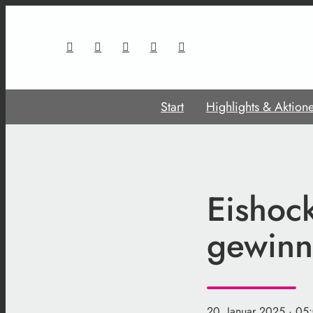
Start
Highlights & Aktion
Eishoc
gewinn
20. Januar 2025
· 05