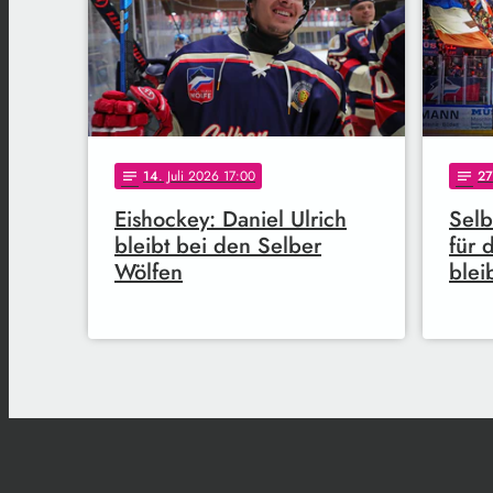
14
. Juli 2026 17:00
27
notes
notes
Eishockey: Daniel Ulrich
Selb
bleibt bei den Selber
für 
Wölfen
blei