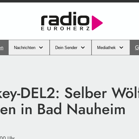
en
G
Nachrichten
Dein Sender
Mediathek
key-DEL2: Selber Wöl
en in Bad Nauheim
:00 Uhr