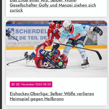
Gesellschafter Golly und Manzei ziehen sich
zurück
Mario Wiedel
22
. November 2025 08:25
notes
Eishockey-Oberliga: Selber Wölfe verlieren
Heimspiel gegen Heilbronn