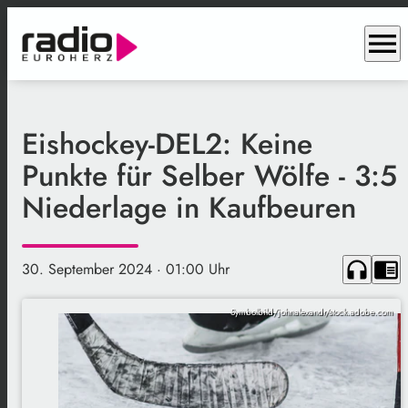
menu
Eishockey-DEL2: Keine
Punkte für Selber Wölfe - 3:5
Niederlage in Kaufbeuren
headphones
chrome_reader_mode
30. September 2024
· 01:00 Uhr
Symbolbild/johnalexandr/stock.adobe.com