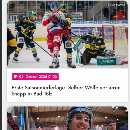
Pauline Manzke
06
. Oktober 2025 01:00
notes
Erste Saisonniederlage: Selber Wölfe verlieren
knapp in Bad Tölz