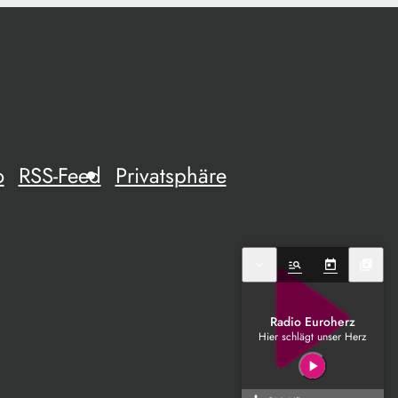
o
RSS-Feed
Privatsphäre
expand_more
manage_search
today
library_music
Radio Euroherz
Hier schlägt unser Herz
play_arrow