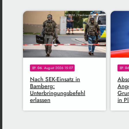
NEWS5 / Ferdinand Merzbach
06
. August 2026 15:07
0
notes
notes
Nach SEK-Einsatz in
Abs
Bamberg:
Ange
Unterbringungsbefehl
Gru
erlassen
in P