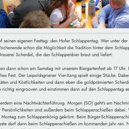
seinen eigenen Festtag: den Hofer Schlappentag. Wer unter der 
ochenende schon die Möglichkeit die Tradition hinter dem Schlapp
auerei Scherdel, die das Schlappenbier braut und liefert:
ten dann schon am Samstag mit unserem Biergartenfest ab 17 Uhr. D
hes Fest. Der Leipoldsgriener Vier-Xang spielt einige Stücke. Dabei
täten und Köstlichkeiten und dann eben die goldprämierten Scherd
h richtig eingrooven und einstimmen dann auf den Schlappentag se
erdem eine Nachtwächterführung. Morgen (SO) geht’s am Nachmitt
r Persönlichkeiten sind außerdem beim Schlappenschießen dabei. 
 am Montag zum Schlappenkönig gekrönt. Beim Bürger-Schlappensc
este darf dann beim Schlappenschießen im kommenden Jahr ran. N