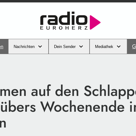
en
G
Nachrichten
Dein Sender
Mediathek
mmen auf den Schlapp
t übers Wochenende i
n