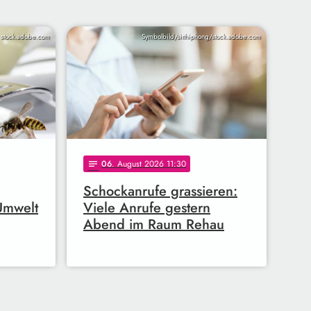
/ stock.adobe.com
Symbolbild/sitthiphong/stock.adobe.com
06
. August 2026 11:30
notes
Schockanrufe grassieren:
 Umwelt
Viele Anrufe gestern
Abend im Raum Rehau