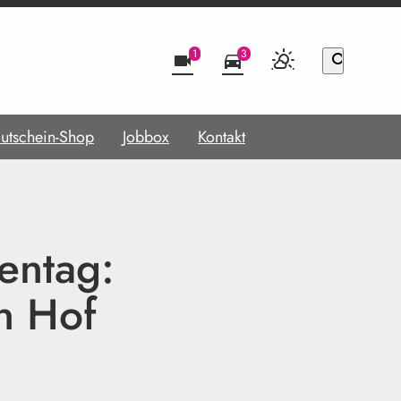
1
3
videocam
directions_car
search
utschein-Shop
Jobbox
Kontakt
entag:
n Hof