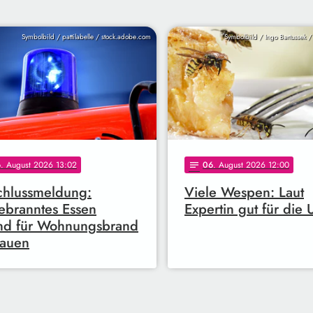
Symbolbild / pattilabelle / stock.adobe.com
Symbolbild / Ingo Bartussek 
6
. August 2026 13:02
06
. August 2026 12:00
notes
chlussmeldung:
Viele Wespen: Laut
branntes Essen
Expertin gut für die
nd für Wohnungsbrand
lauen