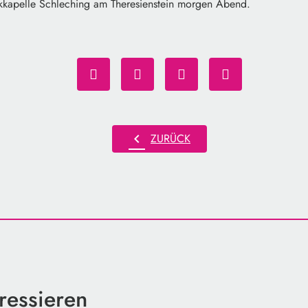
kkapelle Schleching am Theresienstein morgen Abend.
chevron_left
ZURÜCK
ressieren