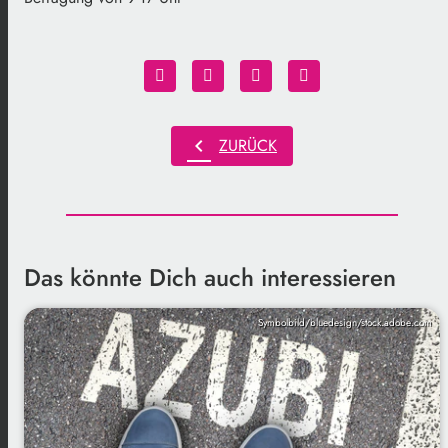
chevron_left
ZURÜCK
Das könnte Dich auch interessieren
Symbolbild/bluedesign/stock.adobe.com