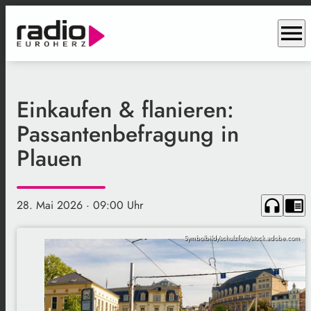
menu
Einkaufen & flanieren:
Passantenbefragung in
Plauen
headphones
chrome_reader_mode
28. Mai 2026
· 09:00 Uhr
Symbolbild/schulzfoto/stock.adobe.com