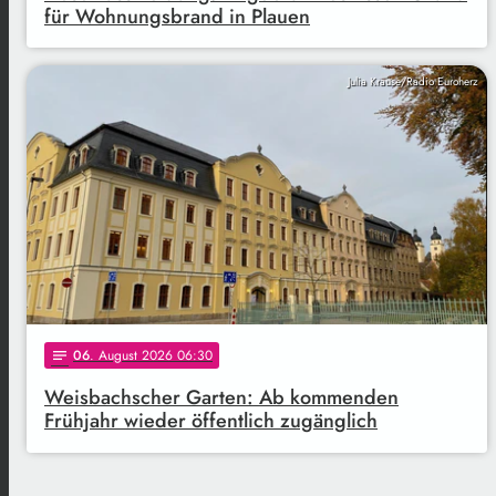
für Wohnungsbrand in Plauen
Julia Krause/Radio Euroherz
06
. August 2026 06:30
notes
Weisbachscher Garten: Ab kommenden
Frühjahr wieder öffentlich zugänglich