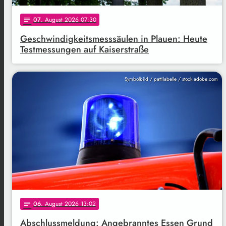
07
. August 2026 07:30
notes
Geschwindigkeitsmesssäulen in Plauen: Heute
Testmessungen auf Kaiserstraße
Symbolbild / pattilabelle / stock.adobe.com
06
. August 2026 13:02
notes
Abschlussmeldung: Angebranntes Essen Grund