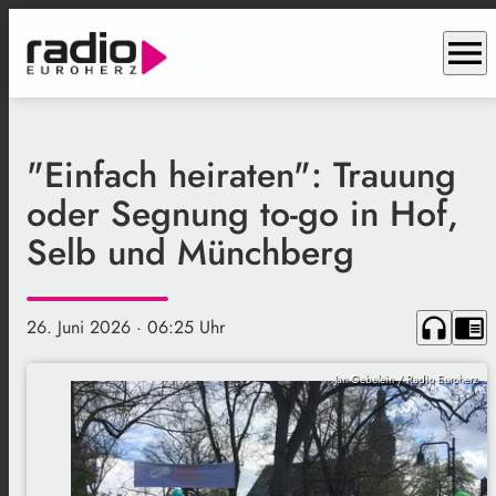
menu
"Einfach heiraten": Trauung
oder Segnung to-go in Hof,
Selb und Münchberg
headphones
chrome_reader_mode
26. Juni 2026
· 06:25 Uhr
Jan Gebelein / Radio Euroherz