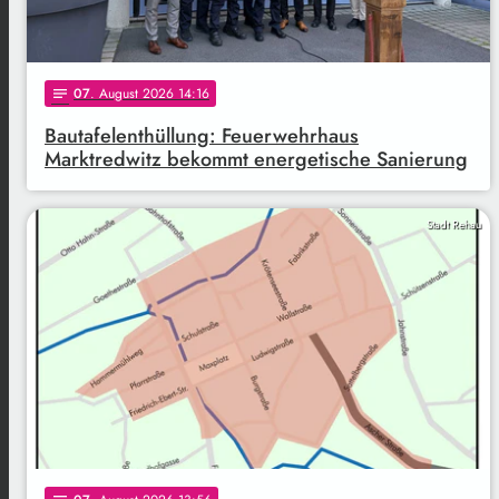
07
. August 2026 14:16
notes
Bautafelenthüllung: Feuerwehrhaus
Marktredwitz bekommt energetische Sanierung
Stadt Rehau