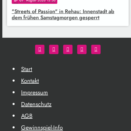
07
. August 2026 13:56
notes
"Streets of Passion" in Rehau: Innenstadt ab
dem frühen Samstagmorgen gesperrt
Start
Kontakt
Impressum
Datenschutz
AGB
Gewinnspiel-Info