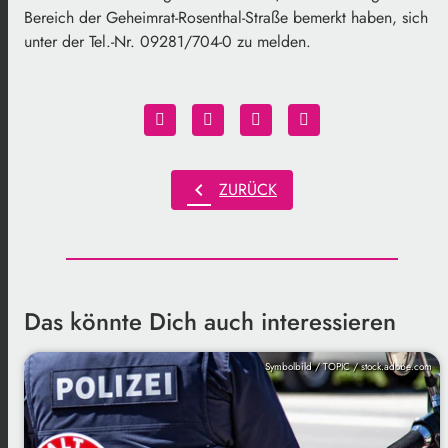
Bereich der Geheimrat-Rosenthal-Straße bemerkt haben, sich
unter der Tel.-Nr. 09281/704-0 zu melden.
chevron_left
ZURÜCK
Das könnte Dich auch interessieren
Symbolbild / TOPIC / stock.adobe.com