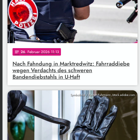
26
. Februar 2026 11:13
notes
Nach Fahndung in Marktredwitz: Fahrraddiebe
wegen Verdachts des schweren
Bandendiebstahls in U-Haft
Symbolbild / Rainer Fuhrmann /stock.adobe.com