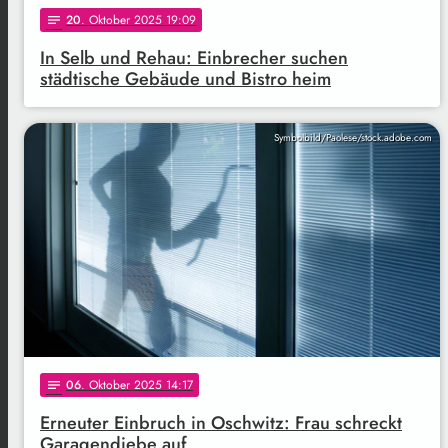
20
. Oktober 2025 19:09
notes
In Selb und Rehau: Einbrecher suchen
städtische Gebäude und Bistro heim
Symbolbild/Paolese/stock.adobe.com
06
. Oktober 2025 14:17
notes
Erneuter Einbruch in Oschwitz: Frau schreckt
Garagendiebe auf