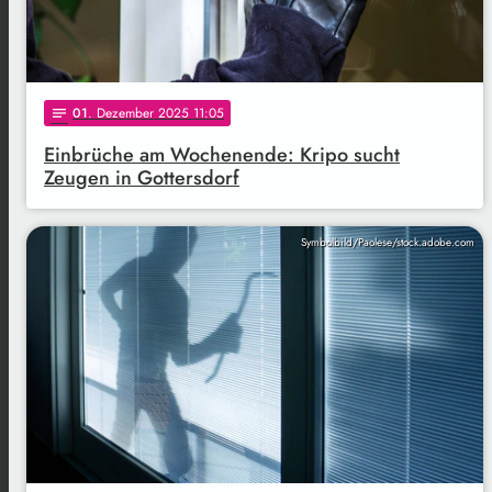
01
. Dezember 2025 11:05
notes
Einbrüche am Wochenende: Kripo sucht
Zeugen in Gottersdorf
Symbolbild/Paolese/stock.adobe.com