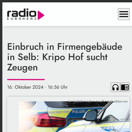
menu
Einbruch in Firmengebäude
in Selb: Kripo Hof sucht
Zeugen
headphones
chrome_reader_mode
16. Oktober 2024
· 16:56 Uhr
Symbolbild / studio v-zwoelf / stock.adobe.com