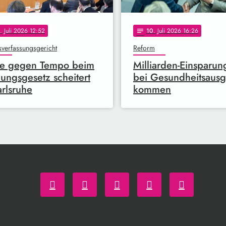
. Juli 2026 12:52
10
. Juli 2026 16:26
notes
verfassungsgericht
Reform
ge gegen Tempo beim
Milliarden-Einsparu
ungsgesetz scheitert
bei Gesundheitsaus
arlsruhe
kommen