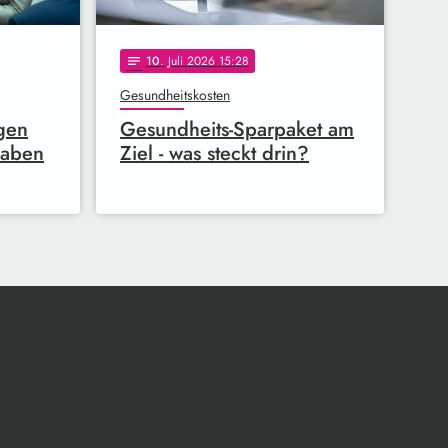
10
. Juli 2026 15:28
notes
Gesundheitskosten
ngen
Gesundheits-Sparpaket am
gaben
Ziel - was steckt drin?