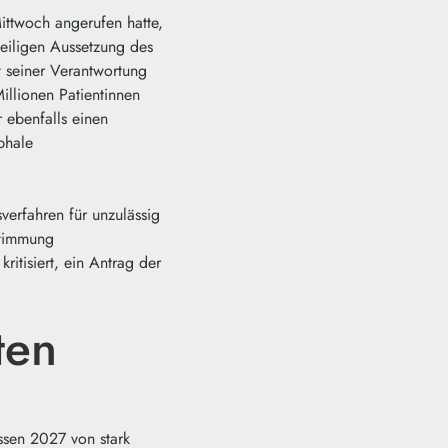
ttwoch angerufen hatte,
weiligen Aussetzung des
it seiner Verantwortung
illionen Patientinnen
 ebenfalls einen
ophale
verfahren für unzulässig
stimmung
itisiert, ein Antrag der
ten
ssen 2027 von stark