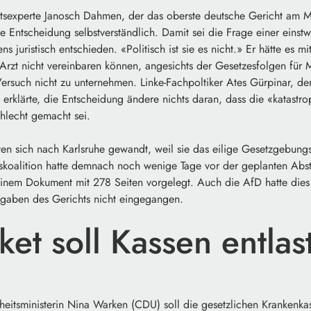
sexperte Janosch Dahmen, der das oberste deutsche Gericht am Mi
die Entscheidung selbstverständlich. Damit sei die Frage einer einst
 juristisch entschieden. «Politisch ist sie es nicht.» Er hätte es m
rzt nicht vereinbaren können, angesichts der Gesetzesfolgen für M
ersuch nicht zu unternehmen. Linke-Fachpoltiker Ates Gürpinar, der
e, erklärte, die Entscheidung ändere nichts daran, dass die «katastr
hlecht gemacht sei.
n sich nach Karlsruhe gewandt, weil sie das eilige Gesetzgebungs
gskoalition hatte demnach noch wenige Tage vor der geplanten Ab
nem Dokument mit 278 Seiten vorgelegt. Auch die AfD hatte dies kr
gaben des Gerichts nicht eingegangen.
et soll Kassen entlas
eitsministerin Nina Warken (CDU) soll die gesetzlichen Krankenka