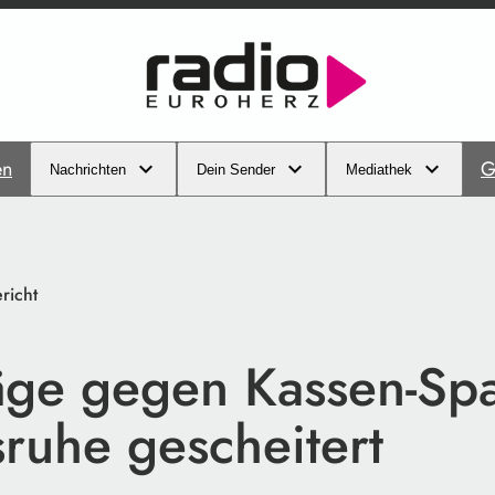
en
G
Nachrichten
Dein Sender
Mediathek
richt
räge gegen Kassen-Sp
sruhe gescheitert