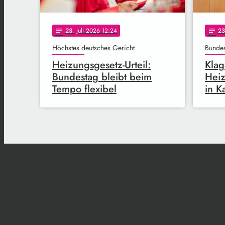
23
. Juli 2026 12:24
23
notes
notes
Höchstes deutsches Gericht
Bundes
Heizungsgesetz-Urteil:
Kla
Bundestag bleibt beim
Heiz
Tempo flexibel
in K