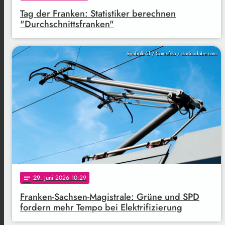
Tag der Franken: Statistiker berechnen
"Durchschnittsfranken"
Symbolbild / Comofoto / stock.adobe.com
29
. Juni 2026 10:29
notes
Franken-Sachsen-Magistrale: Grüne und SPD
fordern mehr Tempo bei Elektrifizierung