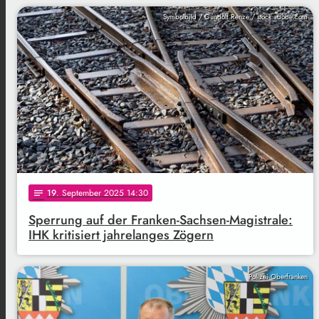
Symbolbild / Gundolf Renze / stock.adobe.com
19
. September 2025 14:30
notes
Sperrung auf der Franken-Sachsen-Magistrale:
IHK kritisiert jahrelanges Zögern
Polizei Oberfranken