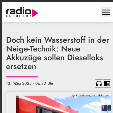
menu
Doch kein Wasserstoff in der
Neige-Technik: Neue
Akkuzüge sollen Dieselloks
ersetzen
headphones
chrome_reader_mode
13. März 2025
· 06:30 Uhr
Symbolbild/etfoto/stock.adobe.com