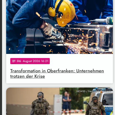
06
. August 2026 16:21
notes
Transformation in Oberfranken: Unternehmen
trotzen der Krise
NEWS5 / Ferdinand Merzbach