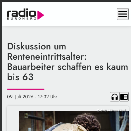
menu
Diskussion um
Renteneintrittsalter:
Bauarbeiter schaffen es kaum
bis 63
headphones
chrome_reader_mode
09. Juli 2026
· 17:32 Uhr
IG BAU | Alireza Khalili