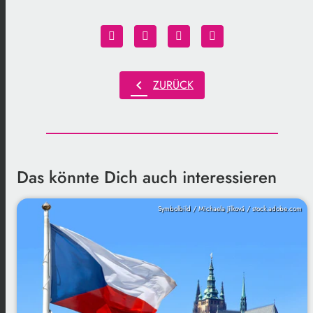
chevron_left
ZURÜCK
Das könnte Dich auch interessieren
Symbolbild / Michaela Jílková / stock.adobe.com