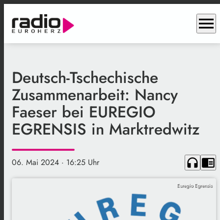
menu
Deutsch-Tschechische
Zusammenarbeit: Nancy
Faeser bei EUREGIO
EGRENSIS in Marktredwitz
headphones
chrome_reader_mode
06. Mai 2024
· 16:25 Uhr
Euregio Egrensis