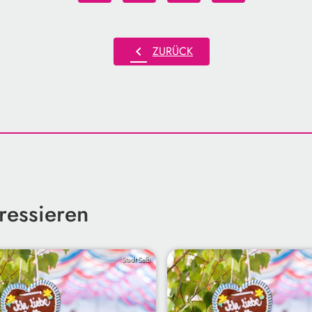
chevron_left
ZURÜCK
ressieren
Stadt Selb