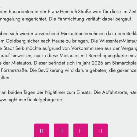
en Bauarbeiten in der Franz-Heinrich-Straße wird für diese im Zeit
enregelung eingerichtet. Die Fahrtrichtung verläuft dabei bergauf.
aben sich wieder ausreichend Mietautounternehmen dazu bereiterklä
m Goldberg sicher nach Hause zu bringen. Die Wiesenfest-Mietauto
ie Stadt Selb möchte aufgrund von Vorkommnissen aus der Vergan
auf hinweisen, nur in diese Mietautos mit Berechtigungskarte einz
ze der Mietautos. Dieser befindet sich im Jahr 2026 am Bismarckpla
 Försterstraße. Die Bevölkerung wird darum gebeten, die gekennzei
alten.
an beiden Tagen der Nightliner zum Einsatz. Die Abfahrtsorte, -stel
ww.nightliner-fichtelgebirge.de.