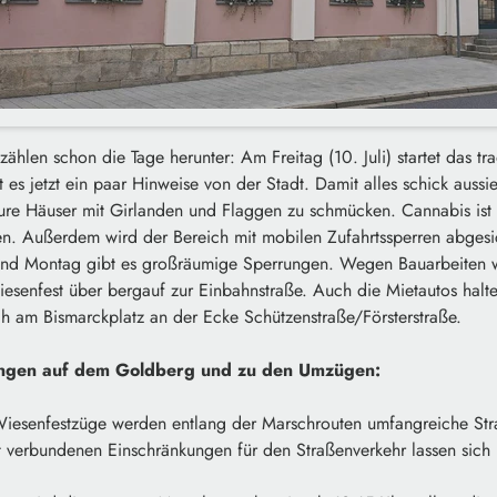
ählen schon die Tage herunter: Am Freitag (10. Juli) startet das tra
 es jetzt ein paar Hinweise von der Stadt. Damit alles schick aussie
eure Häuser mit Girlanden und Flaggen zu schmücken. Cannabis ist
. Außerdem wird der Bereich mit mobilen Zufahrtssperren abgesi
d Montag gibt es großräumige Sperrungen. Wegen Bauarbeiten wir
esenfest über bergauf zur Einbahnstraße. Auch die Mietautos halte
ch am Bismarckplatz an der Ecke Schützenstraße/Försterstraße.
ungen auf dem Goldberg und zu den Umzügen:
Wiesenfestzüge werden entlang der Marschrouten umfangreiche St
t verbundenen Einschränkungen für den Straßenverkehr lassen sich 