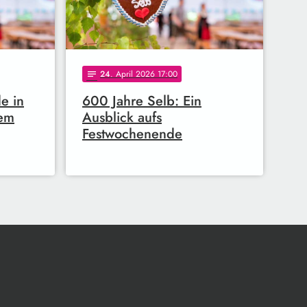
24
. April 2026 17:00
notes
e in
600 Jahre Selb: Ein
dem
Ausblick aufs
Festwochenende