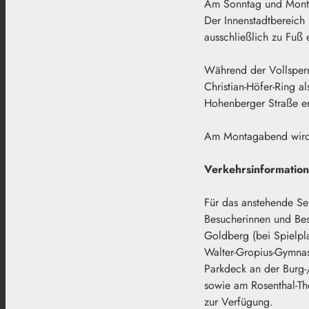
Am Sonntag und Montag
Der Innenstadtbereich
ausschließlich zu Fuß 
Während der Vollsperr
Christian-Höfer-Ring 
Hohenberger Straße er
Am Montagabend wird d
Verkehrsinformatio
Für das anstehende Se
Besucherinnen und Bes
Goldberg (bei Spielpl
Walter-Gropius-Gymnasi
Parkdeck an der Burg-
sowie am Rosenthal-Th
zur Verfügung.