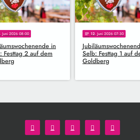
. Juni 2026 08:00
12
. Juni 2026 07:30
notes
läumswochenende in
Jubiläumswochenend
: Festtag 2 auf dem
Selb: Festtag 1 auf 
dberg
Goldberg