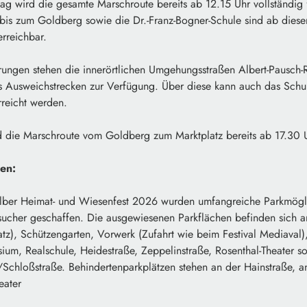
 wird die gesamte Marschroute bereits ab 12.15 Uhr vollständig f
 bis zum Goldberg sowie die Dr.-Franz-Bogner-Schule sind ab diese
erreichbar.
ungen stehen die innerörtlichen Umgehungsstraßen Albert-Pausch-
als Ausweichstrecken zur Verfügung. Über diese kann auch das Schu
reicht werden.
ie Marschroute vom Goldberg zum Marktplatz bereits ab 17.30 Uh
nen:
lber Heimat- und Wiesenfest 2026 wurden umfangreiche Parkmögli
ucher geschaffen. Die ausgewiesenen Parkflächen befinden sich a
atz), Schützengarten, Vorwerk (Zufahrt wie beim Festival Mediava
um, Realschule, Heidestraße, Zeppelinstraße, Rosenthal-Theater s
/Schloßstraße. Behindertenparkplätzen stehen an der Hainstraße, a
eater