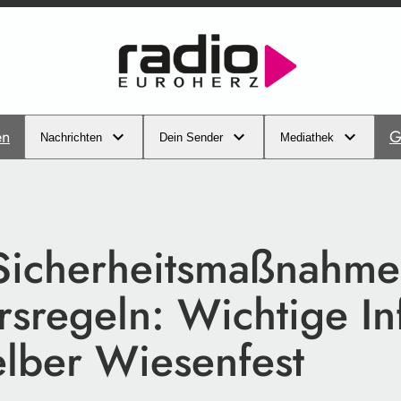
en
G
Nachrichten
Dein Sender
Mediathek
Sicherheitsmaßnahme
sregeln: Wichtige In
lber Wiesenfest