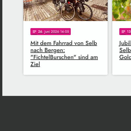
26
. Juni 2026 14:05
13
notes
notes
Mit dem Fahrrad von Selb
Jubi
nach Bergen:
Selb
"FichtelBurschen" sind am
Gol
Ziel