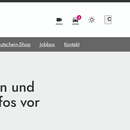
4
videocam
directions_car
search
utschein-Shop
Jobbox
Kontakt
n und
fos vor