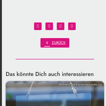
chevron_left
ZURÜCK
Das könnte Dich auch interessieren
Symbolbild/Axel Bueckert/stock.adobe.com