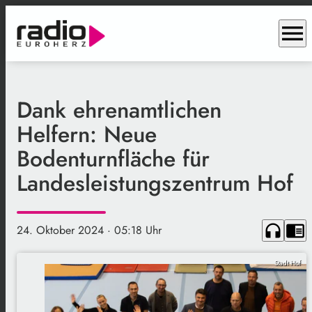
menu
Dank ehrenamtlichen
Helfern: Neue
Bodenturnfläche für
Landesleistungszentrum Hof
headphones
chrome_reader_mode
24. Oktober 2024
· 05:18 Uhr
Stadt Hof