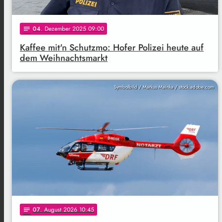
04
. Dezember 2025 09:00
notes
Kaffee mit'n Schutzmo: Hofer Polizei heute auf
dem Weihnachtsmarkt
Symbolbild / Markus Mainka / stock.adobe.com
07
. August 2026 10:45
notes