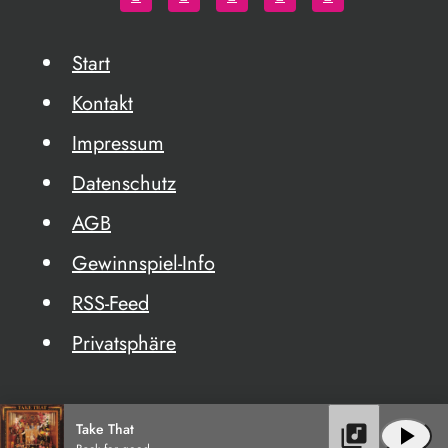
Start
Kontakt
Impressum
Datenschutz
AGB
Gewinnspiel-Info
RSS-Feed
Privatsphäre
Take That
library_music
play_arrow