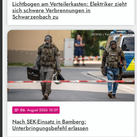
Lichtbogen am Verteilerkasten: Elektriker zieht
sich schwere Verbrennungen in
Schwarzenbach zu
NEWS5 / Ferdinand Merzbach
06
. August 2026 15:07
notes
Nach SEK-Einsatz in Bamberg:
Unterbringungsbefehl erlassen