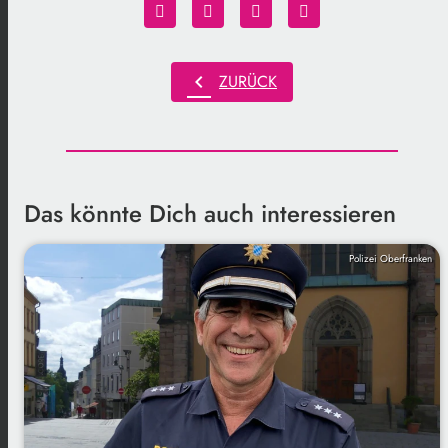
chevron_left
ZURÜCK
Das könnte Dich auch interessieren
Polizei Oberfranken