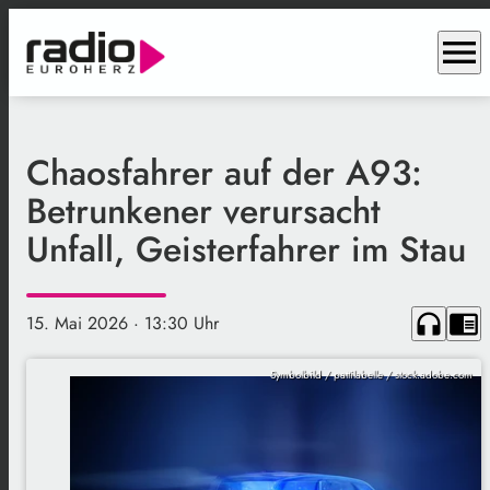
menu
Chaosfahrer auf der A93:
Betrunkener verursacht
Unfall, Geisterfahrer im Stau
headphones
chrome_reader_mode
15. Mai 2026
· 13:30 Uhr
Symbolbild / pattilabelle / stock.adobe.com