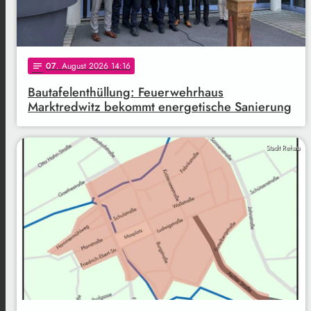
07
. August 2026 14:16
notes
Bautafelenthüllung: Feuerwehrhaus
Marktredwitz bekommt energetische Sanierung
Stadt Rehau