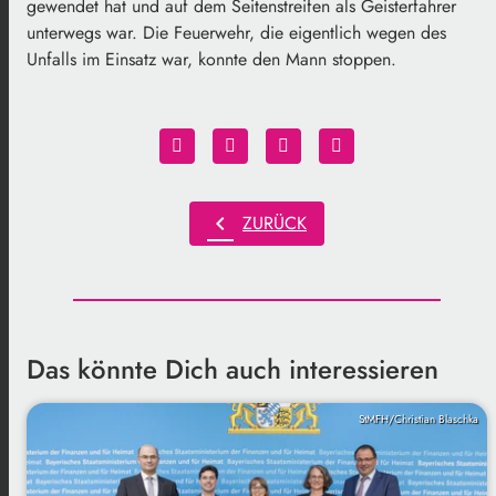
gewendet hat und auf dem Seitenstreifen als Geisterfahrer
unterwegs war. Die Feuerwehr, die eigentlich wegen des
Unfalls im Einsatz war, konnte den Mann stoppen.
chevron_left
ZURÜCK
Das könnte Dich auch interessieren
StMFH/Christian Blaschka