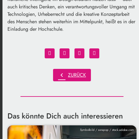
auch kritisches Denken, ein verantwortungsvoller Umgang mit
Technologien, Urheberrecht und die kreative Konzeptarbeit
des Menschen stehen weiterhin im Mittelpunkt, heißt es in der
Einladung der Hochschule.
chevron_left
ZURÜCK
Das könnte Dich auch interessieren
Symbolbild / sorapop / stock.adobe.com