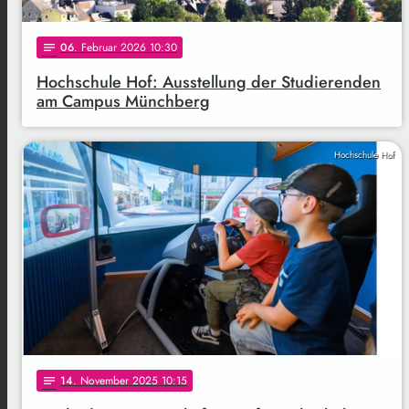
06
. Februar 2026 10:30
notes
Hochschule Hof: Ausstellung der Studierenden
am Campus Münchberg
Hochschule Hof
14
. November 2025 10:15
notes