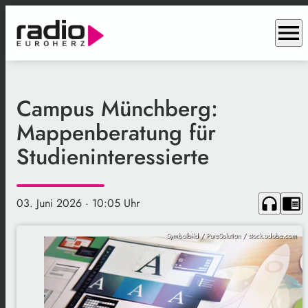
menu
Campus Münchberg:
Mappenberatung für
Studieninteressierte
headphones
chrome_reader_mode
03. Juni 2026
· 10:05 Uhr
Symbolbild / PureSolution / stock.adobe.com