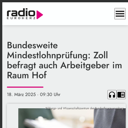
menu
Bundesweite
Mindestlohnprüfung: Zoll
befragt auch Arbeitgeber im
Raum Hof
headphones
chrome_reader_mode
18. März 2025
· 09:30 Uhr
Bildungs- und Wissenschaftszentrum der Bundesfinanzverwaltung