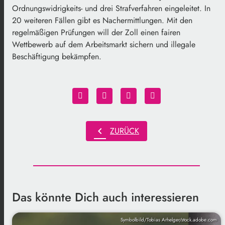
Ordnungswidrigkeits- und drei Strafverfahren eingeleitet. In
20 weiteren Fällen gibt es Nachermittlungen. Mit den
regelmäßigen Prüfungen will der Zoll einen fairen
Wettbewerb auf dem Arbeitsmarkt sichern und illegale
Beschäftigung bekämpfen.
chevron_left
ZURÜCK
Das könnte Dich auch interessieren
Symbolbild/Tobias Arhelger/stock.adobe.com