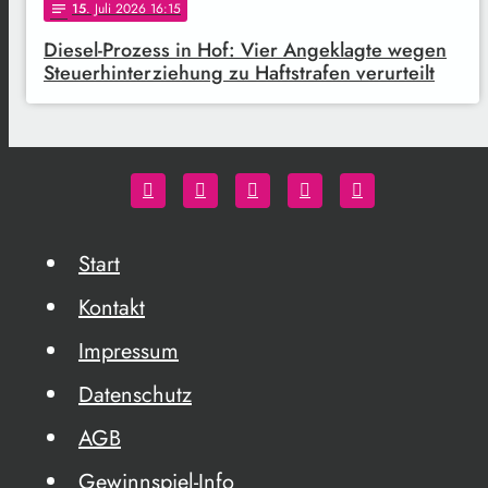
15
. Juli 2026 16:15
notes
Diesel-Prozess in Hof: Vier Angeklagte wegen
Steuerhinterziehung zu Haftstrafen verurteilt
Start
Kontakt
Impressum
Datenschutz
AGB
Gewinnspiel-Info