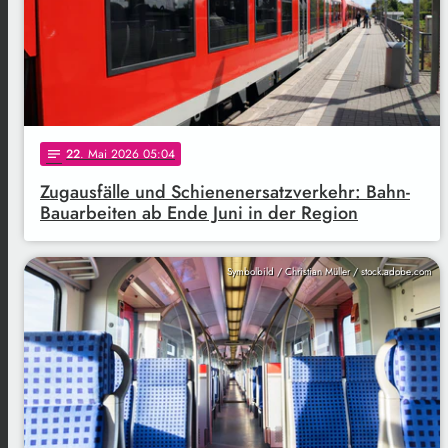
22
. Mai 2026 05:04
notes
Zugausfälle und Schienenersatzverkehr: Bahn-
Bauarbeiten ab Ende Juni in der Region
Symbolbild / Christian Müller / stock.adobe.com