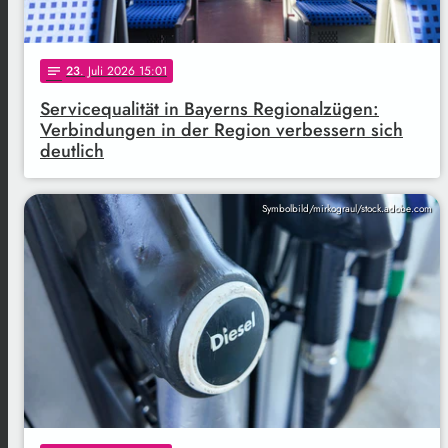
23
. Juli 2026 15:01
notes
Servicequalität in Bayerns Regionalzügen:
Verbindungen in der Region verbessern sich
deutlich
Symbolbild/mirkograul/stock.adobe.com