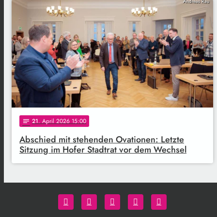
Andreas Rau
21
. April 2026 15:00
notes
Abschied mit stehenden Ovationen: Letzte
Sitzung im Hofer Stadtrat vor dem Wechsel