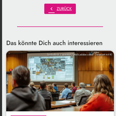
chevron_left
ZURÜCK
Das könnte Dich auch interessieren
Symbolbild / spyrakot / stock.adobe.com / Generiert mit KI