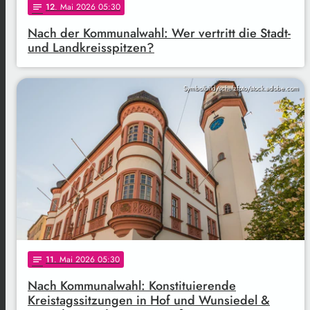
12
. Mai 2026 05:30
notes
Nach der Kommunalwahl: Wer vertritt die Stadt-
und Landkreisspitzen?
Symbolbild/schulzfoto/stock.adobe.com
11
. Mai 2026 05:30
notes
Nach Kommunalwahl: Konstituierende
Kreistagssitzungen in Hof und Wunsiedel &