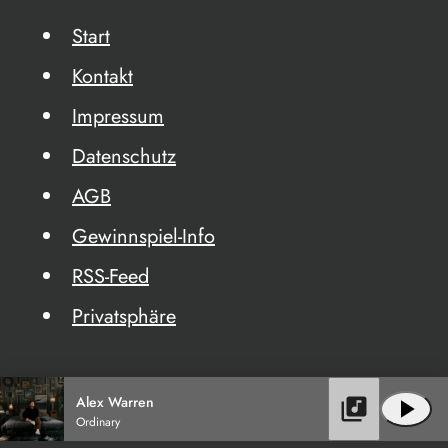
Start
Kontakt
Impressum
Datenschutz
AGB
Gewinnspiel-Info
RSS-Feed
Privatsphäre
Alex Warren
library_music
play_arrow
Ordinary