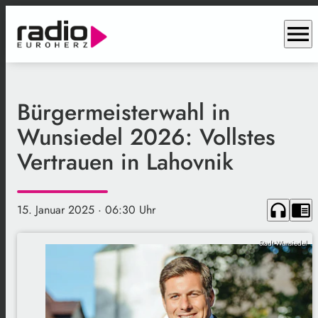
menu
Bürgermeisterwahl in
Wunsiedel 2026: Vollstes
Vertrauen in Lahovnik
headphones
chrome_reader_mode
15. Januar 2025
· 06:30 Uhr
Stadt Wunsiedel