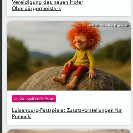
Vereidigung des neuen Hofer
Oberbürgermeisters
Luisenburg Festspiele/KI generiert
24
. April 2026 06:02
notes
Luisenburg-Festspiele: Zusatzvorstellungen für
Pumuckl