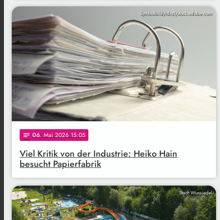
Symbolbild/rdnzl/stock.adobe.com
06
. Mai 2026 15:05
notes
Viel Kritik von der Industrie: Heiko Hain
besucht Papierfabrik
Stadt Wunsiedel