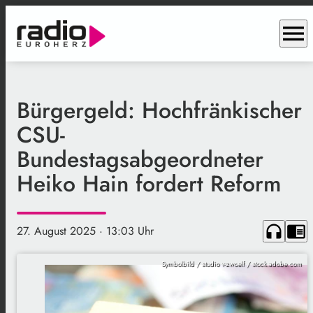
menu
Bürgergeld: Hochfränkischer
CSU-
Bundestagsabgeordneter
Heiko Hain fordert Reform
headphones
chrome_reader_mode
27. August 2025
· 13:03 Uhr
Symbolbild / studio v-zwoelf / stock.adobe.com