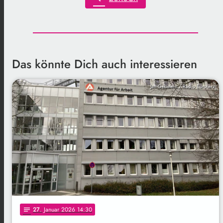
Das könnte Dich auch interessieren
Jan Gebelein / Radio Euroherz
27
. Januar 2026 14:30
notes