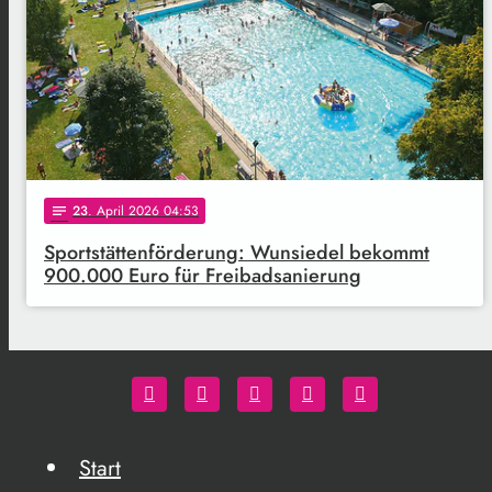
23
. April 2026 04:53
notes
Sportstättenförderung: Wunsiedel bekommt
900.000 Euro für Freibadsanierung
Start