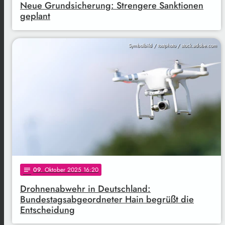
Neue Grundsicherung: Strengere Sanktionen
geplant
Symbolbild / tostphoto / stock.adobe.com
09
. Oktober 2025 16:20
notes
Drohnenabwehr in Deutschland:
Bundestagsabgeordneter Hain begrüßt die
Entscheidung