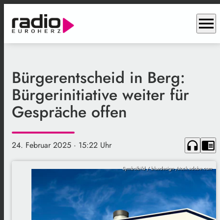
menu
Bürgerentscheid in Berg:
Bürgerinitiative weiter für
Gespräche offen
headphones
chrome_reader_mode
24. Februar 2025
· 15:22 Uhr
Symbolbild / bluedesign /stock.adobe.com