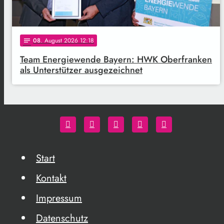
08
. August 2026 12:18
notes
Team Energiewende Bayern: HWK Oberfranken
als Unterstützer ausgezeichnet
Start
Kontakt
Impressum
Datenschutz