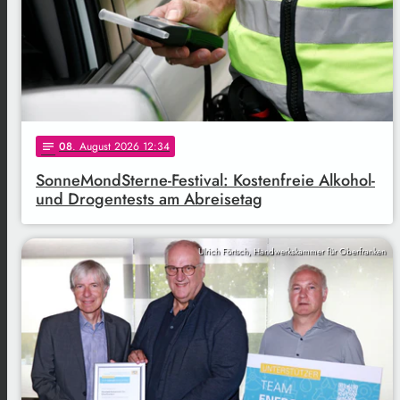
08
. August 2026 12:34
notes
SonneMondSterne-Festival: Kostenfreie Alkohol-
und Drogentests am Abreisetag
Ulrich Förtsch, Handwerkskammer für Oberfranken