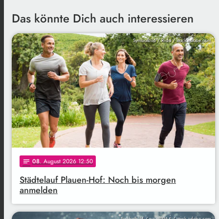
Das könnte Dich auch interessieren
Symbolbild / Rido / stock.adobe.com
08
. August 2026 12:50
notes
Städtelauf Plauen-Hof: Noch bis morgen
anmelden
Symbolbild / pavel1964 / stock.adobe.com