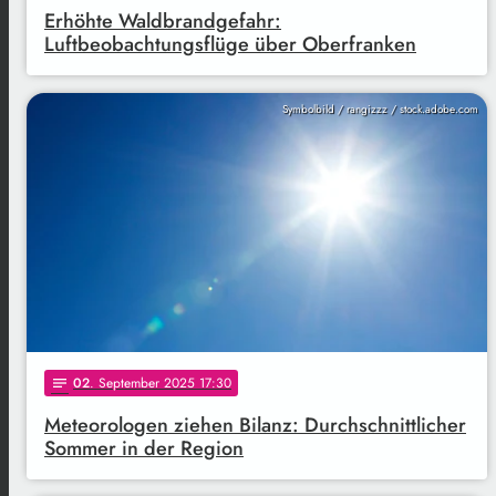
Erhöhte Waldbrandgefahr:
Luftbeobachtungsflüge über Oberfranken
Symbolbild / rangizzz / stock.adobe.com
02
. September 2025 17:30
notes
Meteorologen ziehen Bilanz: Durchschnittlicher
Sommer in der Region