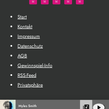
Start
Kontakt
Impressum
Datenschutz
AGB
Gewinnspiel-Info
RSS-Feed
Privatsphäre
Myles Smith
library_music
play_arrow