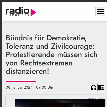
menu
Bündnis für Demokratie,
Toleranz und Zivilcourage:
Protestierende müssen sich
von Rechtsextremen
distanzieren!
headphones
chrome_reader_mode
08. Januar 2024
· 09:30 Uhr
NEWS5/Fricke