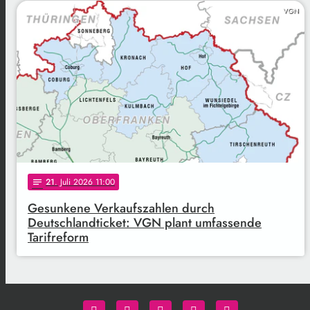
VGN
21
. Juli 2026 11:00
notes
Gesunkene Verkaufszahlen durch
Deutschlandticket: VGN plant umfassende
Tarifreform