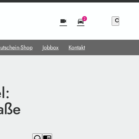
2
videocam
directions_car
search
utschein-Shop
Jobbox
Kontakt
l:
raße
headphones
chrome_reader_mode