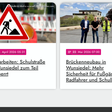
Symbolbild/studio v-zwoelf/stock.adobe.com
. April 2026 05:31
22
. Mai 2026 07:00
notes
arbeiten: Schulstraße
Brückenneubau in
unsiedel zum Teil
Wunsiedel: Mehr
errt
Sicherheit für Fußgä
Radfahrer und Schul