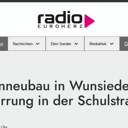
en
G
Nachrichten
Dein Sender
Mediathek
nneubau in Wunsiede
rrung in der Schulst
 Uhr