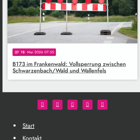
18
. Mai 2026 07:35
notes
B173 im Frankenwald: Vollsperrung zwischen
Schwarzenbach/Wald und Wallenfels
Start
Kontakt