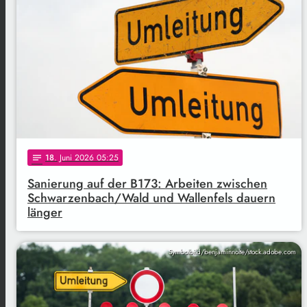
18
. Juni 2026 05:25
notes
Sanierung auf der B173: Arbeiten zwischen
Schwarzenbach/Wald und Wallenfels dauern
länger
Symbolbild/benjaminnolte/stock.adobe.com