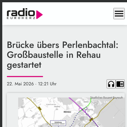
menu
Brücke übers Perlenbachtal:
Großbaustelle in Rehau
gestartet
headphones
chrome_reader_mode
22. Mai 2026
· 12:21 Uhr
Staatliches Bauamt Bayreuth