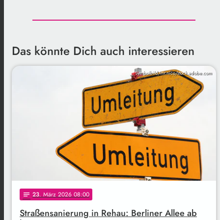
Das könnte Dich auch interessieren
Symbolbild/mr.nico/stock.adobe.com
23
. März 2026 08:00
notes
Straßensanierung in Rehau: Berliner Allee ab