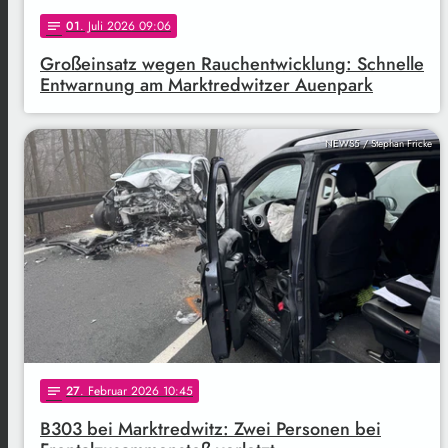
01
. Juli 2026 09:06
notes
Großeinsatz wegen Rauchentwicklung: Schnelle
Entwarnung am Marktredwitzer Auenpark
NEWS5 / Stephan Fricke
27
. Februar 2026 10:45
notes
B303 bei Marktredwitz: Zwei Personen bei