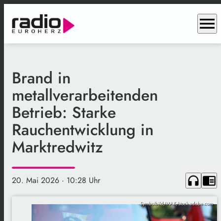
menu
Brand in
metallverarbeitenden
Betrieb: Starke
Rauchentwicklung in
Marktredwitz
headphones
chrome_reader_mode
20. Mai 2026
· 10:28 Uhr
Symbolbild/MAK/stock.adobe.com