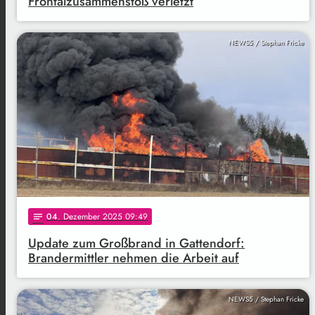
Frontalzusammenstoß verletzt
NEWS5 / Stephan Fricke
04
. Dezember 2025 09:49
notes
Update zum Großbrand in Gattendorf:
Brandermittler nehmen die Arbeit auf
NEWS5 / Stephan Fricke