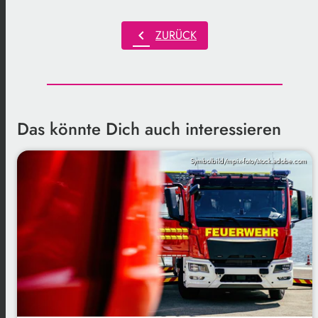
chevron_left
ZURÜCK
Das könnte Dich auch interessieren
Symbolbild/mpix-foto/stock.adobe.com