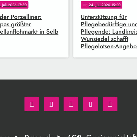
. Juli 2026 17:30
24
. Juli 2026 15:20
notes
 der Porzelliner:
Unterstützung für
pas größter
Pflegebedürftige un
ellanflohmarkt in Selb
Pflegende: Landkrei
Wunsiedel schafft
Pflegelotsen-Angebo