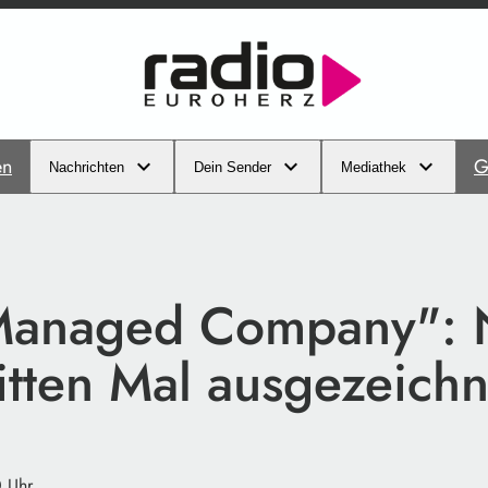
en
G
Nachrichten
Dein Sender
Mediathek
Managed Company": 
itten Mal ausgezeichn
0 Uhr