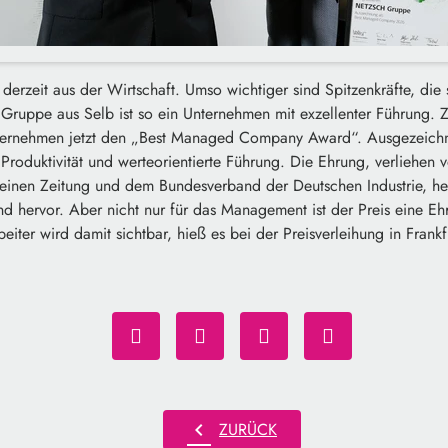
derzeit aus der Wirtschaft. Umso wichtiger sind Spitzenkräfte, die 
ruppe aus Selb ist so ein Unternehmen mit exzellenter Führung. Z
nternehmen jetzt den „Best Managed Company Award“. Ausgezeic
 Produktivität und werteorientierte Führung. Die Ehrung, verliehen 
meinen Zeitung und dem Bundesverband der Deutschen Industrie, h
nd hervor. Aber nicht nur für das Management ist der Preis eine E
iter wird damit sichtbar, hieß es bei der Preisverleihung in Frankf
chevron_left
ZURÜCK