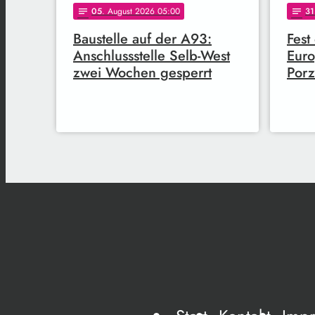
05
. August 2026 05:00
31
notes
notes
Baustelle auf der A93:
Fest
Anschlussstelle Selb-West
Euro
zwei Wochen gesperrt
Porz