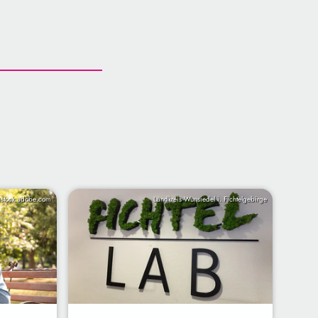
/ stock.adobe.com
Landkreis Wunsiedel i. Fichtelgebirge