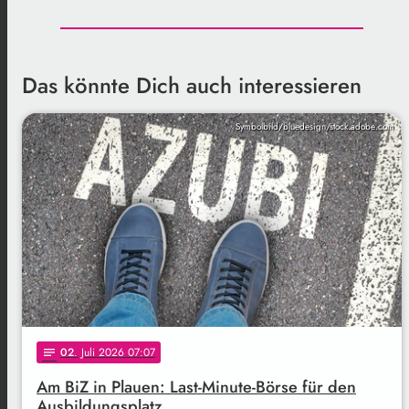
Das könnte Dich auch interessieren
Symbolbild/bluedesign/stock.adobe.com
02
. Juli 2026 07:07
notes
Am BiZ in Plauen: Last-Minute-Börse für den
Ausbildungsplatz