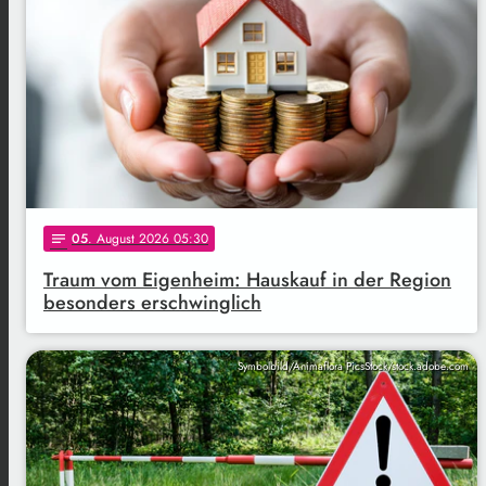
05
. August 2026 05:30
notes
Traum vom Eigenheim: Hauskauf in der Region
besonders erschwinglich
Symbolbild/Animaflora PicsStock/stock.adobe.com