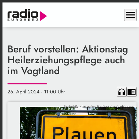
menu
Beruf vorstellen: Aktionstag
Heilerziehungspflege auch
im Vogtland
headphones
chrome_reader_mode
25. April 2024
· 11:00 Uhr
Symbolbild / Animaflora PicsStock / stock.adobe.com