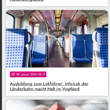
Symbolbild / Christian Müller / stock.adobe.com
10
. Januar 2026 08:11
notes
Ausbildung zum Lokführer: Info-Lok der
Länderbahn macht Halt im Vogtland
Symbolbild / AHNH3 / stock.adobe.com / Generiert mit KI