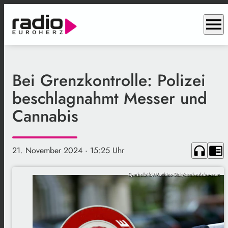
menu
Bei Grenzkontrolle: Polizei
beschlagnahmt Messer und
Cannabis
headphones
chrome_reader_mode
21. November 2024
· 15:25 Uhr
Symbolbild/Matthias Stolt/stock.adobe.com