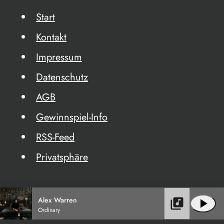
Start
Kontakt
Impressum
Datenschutz
AGB
Gewinnspiel-Info
RSS-Feed
Privatsphäre
Alex Warren
library_music
play_arrow
Ordinary