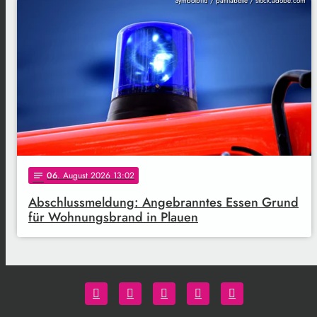
Symbolbild / pattilabelle / stock.adobe.com
06
. August 2026 13:02
notes
Abschlussmeldung: Angebranntes Essen Grund
für Wohnungsbrand in Plauen