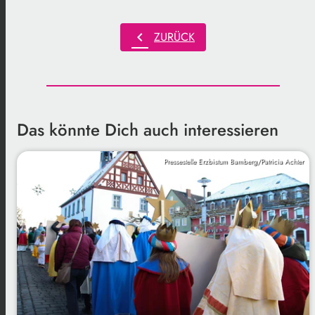
chevron_left
ZURÜCK
Das könnte Dich auch interessieren
Pressestelle Erzbistum Bamberg/Patricia Achter