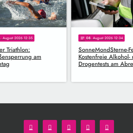
8
. August 2026 12:35
08
. August 2026 12:34
notes
er Triathlon:
SonneMondSterne-Fes
ßensperrung am
Kostenfreie Alkohol-
ntag
Drogentests am Abre