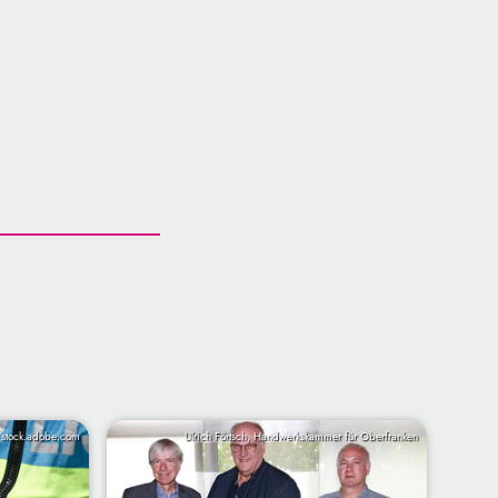
 stock.adobe.com
Ulrich Förtsch, Handwerkskammer für Oberfranken