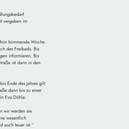
ndlungsbedarf
it vergeben im
n schon kommende Woche.
ch des Freibads. Bis
ngen informieren. Bis
traße ist dann in den
is Ende des Jahres gilt
raße dann bis zu einer
rin Eva Döhla:
n wir werden sie
ine wesentlich
 auch teuer ist.“