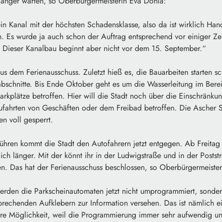
 länger warten, so Oberbürgermeisterin Eva Döhla:
ein Kanal mit der höchsten Schadensklasse, also da ist wirklich Ha
. Es wurde ja auch schon der Auftrag entsprechend vor einiger Ze
. Dieser Kanalbau beginnt aber nicht vor dem 15. September.“
 aus dem Ferienausschuss. Zuletzt hieß es, die Bauarbeiten starte
bschnitte. Bis Ende Oktober geht es um die Wasserleitung im Berei
arkplätze betroffen. Hier will die Stadt noch über die Einschränku
Zufahrten von Geschäften oder dem Freibad betroffen. Die Ascher S
n voll gesperrt.
hren kommt die Stadt den Autofahrern jetzt entgegen. Ab Freitag b
lich länger. Mit der könnt ihr in der Ludwigstraße und in der Postst
en. Das hat der Ferienausschuss beschlossen, so Oberbürgermeiste
erden die Parkscheinautomaten jetzt nicht umprogrammiert, sonder
prechenden Aufklebern zur Information versehen. Das ist nämlich e
re Möglichkeit, weil die Programmierung immer sehr aufwendig und