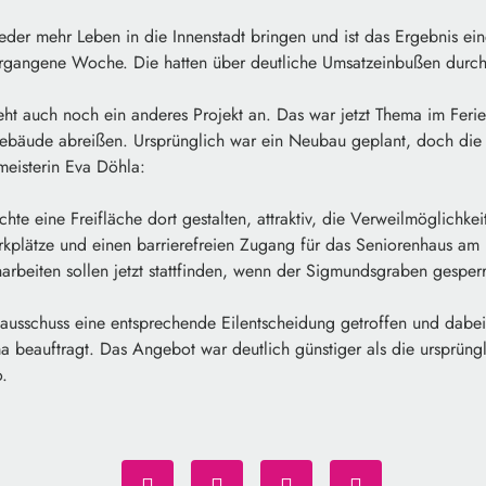
der mehr Leben in die Innenstadt bringen und ist das Ergebnis ei
rgangene Woche. Die hatten über deutliche Umsatzeinbußen durch 
t auch noch ein anderes Projekt an. Das war jetzt Thema im Ferien
 Gebäude abreißen. Ursprünglich war ein Neubau geplant, doch die
eisterin Eva Döhla:
te eine Freifläche dort gestalten, attraktiv, die Verweilmöglichkei
kplätze und einen barrierefreien Zugang für das Seniorenhaus am 
rbeiten sollen jetzt stattfinden, wenn der Sigmundsgraben gesperrt
nausschuss eine entsprechende Eilentscheidung getroffen und dabei
a beauftragt. Das Angebot war deutlich günstiger als die ursprüng
.