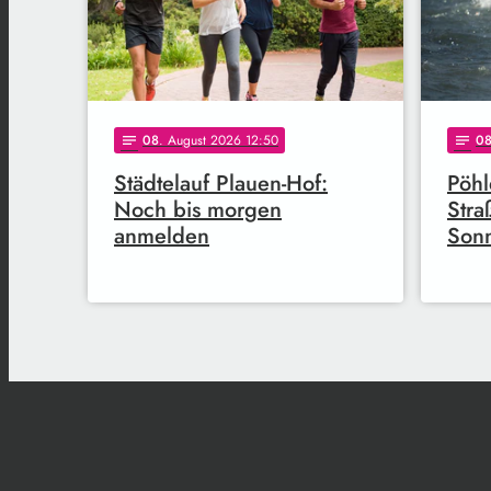
08
. August 2026 12:50
0
notes
notes
Städtelauf Plauen-Hof:
Pöhl
Noch bis morgen
Stra
anmelden
Son