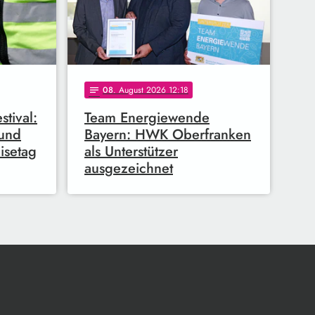
08
. August 2026 12:18
notes
tival:
Team Energiewende
 und
Bayern: HWK Oberfranken
isetag
als Unterstützer
ausgezeichnet