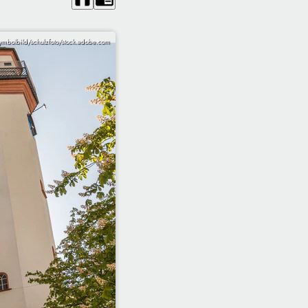
ymbolbild/schulzfoto/stock.adobe.com