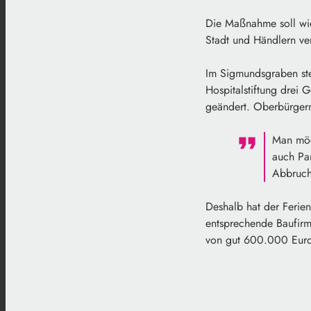
Die Maßnahme soll wie
Stadt und Händlern ve
Im Sigmundsgraben steh
Hospitalstiftung drei
geändert. Oberbürgerm
Man möch
auch Par
Abbrucha
Deshalb hat der Ferie
entsprechende Baufirm
von gut 600.000 Euro