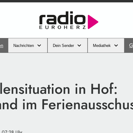
en
G
Nachrichten
Dein Sender
Mediathek
lensituation in Hof:
and im Ferienausschu
· 07:28 Uhr