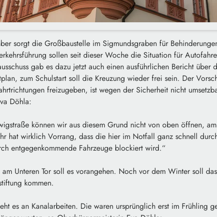
r sorgt die Großbaustelle im Sigmundsgraben für Behinderungen 
rkehrsführung sollen seit dieser Woche die Situation für Autofahr
usschuss gab es dazu jetzt auch einen ausführlichen Bericht über 
tplan, zum Schulstart soll die Kreuzung wieder frei sein. Der Vorsc
Fahrtrichtungen freizugeben, ist wegen der Sicherheit nicht umsetzba
va Döhla:
wigstraße können wir aus diesem Grund nicht von oben öffnen, am
r hat wirklich Vorrang, dass die hier im Notfall ganz schnell dur
rch entgegenkommende Fahrzeuge blockiert wird.“
e am Unteren Tor soll es vorangehen. Noch vor dem Winter soll da
stiftung kommen.
eht es an Kanalarbeiten. Die waren ursprünglich erst im Frühling ge