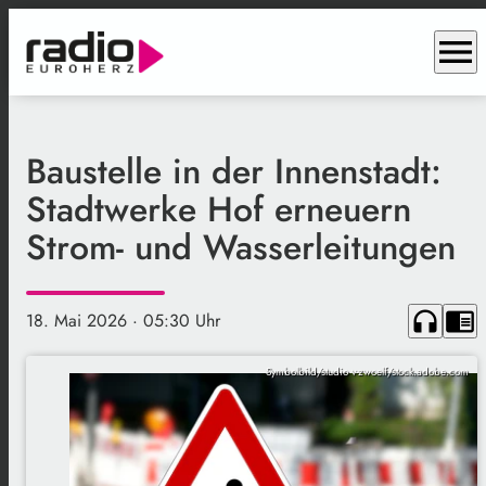
menu
Baustelle in der Innenstadt:
Stadtwerke Hof erneuern
Strom- und Wasserleitungen
headphones
chrome_reader_mode
18. Mai 2026
· 05:30 Uhr
Symbolbild/studio v-zwoelf/stock.adobe.com