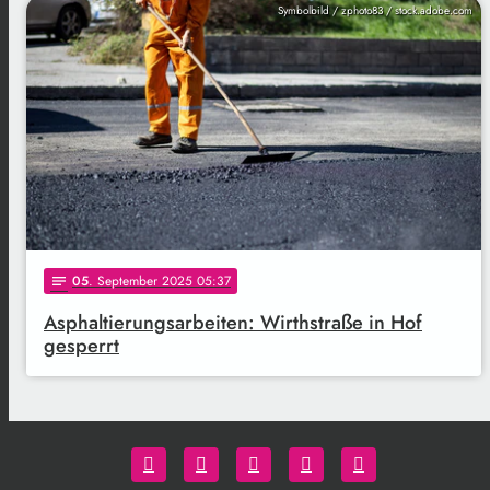
Symbolbild / zphoto83 / stock.adobe.com
05
. September 2025 05:37
notes
Asphaltierungsarbeiten: Wirthstraße in Hof
gesperrt