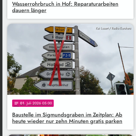
Wasserrohrbruch in Hof: Reparaturarbeiten
dauern länger
Kai Losert / Radio Euroherz
01
. Juli 2026 05:00
notes
Baustelle im Sigmundsgraben im Zeitplan: Ab
heute wieder nur zehn Minuten gratis parken