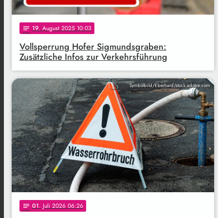
19
. August 2025 10:03
notes
Vollsperrung Hofer Sigmundsgraben:
Zusätzliche Infos zur Verkehrsführung
Symbolbild/Eberhard/stock.adobe.com
01
. Juli 2026 06:26
notes