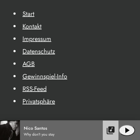
Start
Kontakt
Impressum
Datenschutz
AGB
Gewinnspiel-Info
RSS-Feed
Privatsphäre
Nico Santos
library_music
play_arrow
Why don't you stay