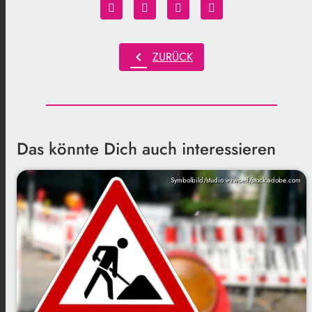
chevron_left
ZURÜCK
Das könnte Dich auch interessieren
Symbolbild/studio v-zwoelf/stock.adobe.com