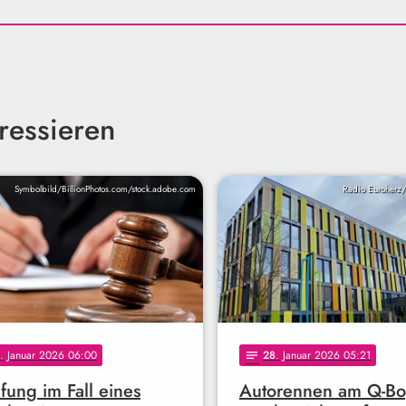
ressieren
Symbolbild/BillionPhotos.com/stock.adobe.com
Radio Euroherz/
. Januar 2026 06:00
28
. Januar 2026 05:21
notes
fung im Fall eines
Autorennen am Q-Bo