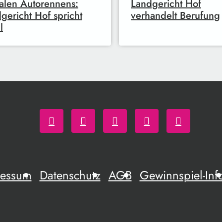
galen Autorennens:
Landgericht Hof
gericht Hof spricht
verhandelt Berufung
l
ressum
Datenschutz
AGB
Gewinnspiel-Inf