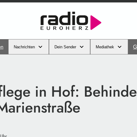
en
G
Nachrichten
Dein Sender
Mediathek
lege in Hof: Behind
 Marienstraße
Uhr