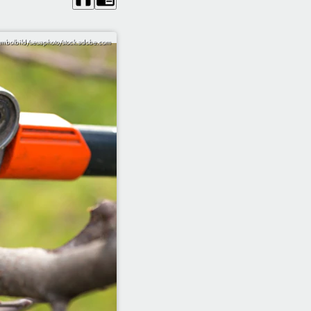
ymbolbild/ueuaphoto/stock.adobe.com