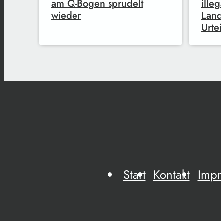
am Q-Bogen sprudelt
ille
wieder
Land
Urtei
Start
Kontakt
Imp