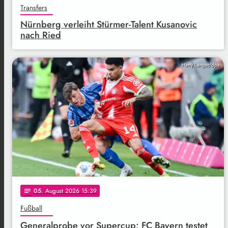
Transfers
Nürnberg verleiht Stürmer-Talent Kusanovic
nach Ried
Harry Langer/dpa
05
. August 2026 15:39
notes
Fußball
Generalprobe vor Supercup: FC Bayern testet