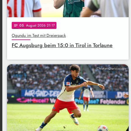
05
. August 2026 21:17
notes
Ogundu im Test mit Dreierpack
FC Augsburg beim 15:0 in Tirol in Torlaune
Christian Charisius/dpa