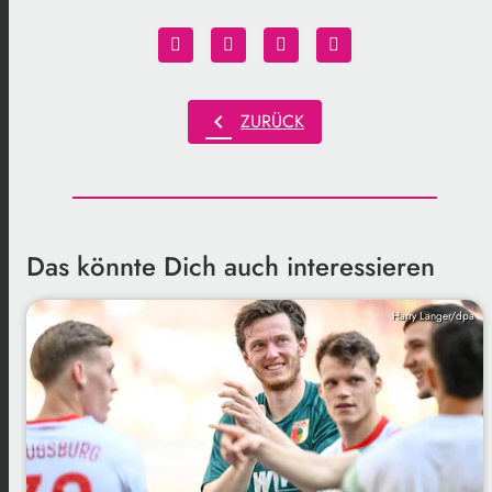
chevron_left
ZURÜCK
Das könnte Dich auch interessieren
Harry Langer/dpa