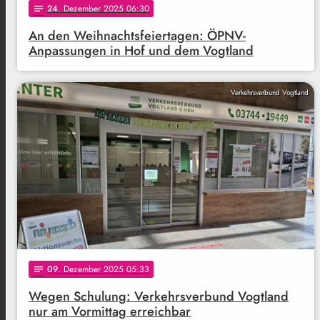
24
. Dezember 2025 06:30
notes
An den Weihnachtsfeiertagen: ÖPNV-
Anpassungen in Hof und dem Vogtland
Verkehrsverbund Vogtland
09
. Dezember 2025 05:33
notes
Wegen Schulung: Verkehrsverbund Vogtland
nur am Vormittag erreichbar