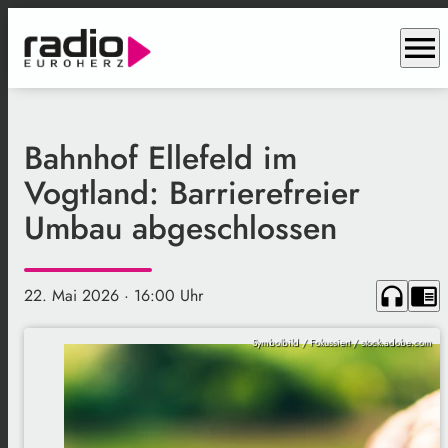
menu
Bahnhof Ellefeld im
Vogtland: Barrierefreier
Umbau abgeschlossen
headphones
chrome_reader_mode
22. Mai 2026
· 16:00 Uhr
Symbolbild / Fokussiert / stock.adobe.com