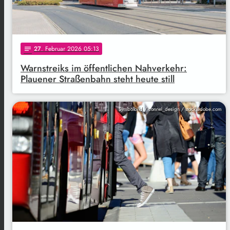
27
. Februar 2026 05:13
notes
Warnstreiks im öffentlichen Nahverkehr:
Plauener Straßenbahn steht heute still
Symbolbild / connel_design / stock.adobe.com