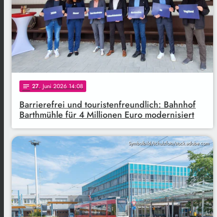
27
. Juni 2026 14:08
notes
Barrierefrei und touristenfreundlich: Bahnhof
Barthmühle für 4 Millionen Euro modernisiert
Symbolbild/schulzfoto/stock.adobe.com