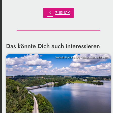
chevron_left
ZURÜCK
Das könnte Dich auch interessieren
Symbolbild/Animaflora PicsStock/stock.adobe.com