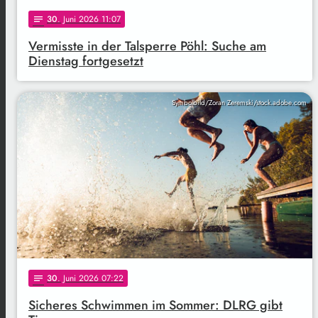
30
. Juni 2026 11:07
notes
Vermisste in der Talsperre Pöhl: Suche am
Dienstag fortgesetzt
Symbolbild/Zoran Zeremski/stock.adobe.com
30
. Juni 2026 07:22
notes
Sicheres Schwimmen im Sommer: DLRG gibt