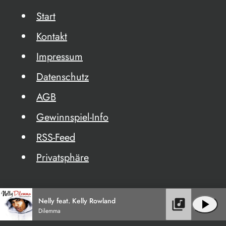
Start
Kontakt
Impressum
Datenschutz
AGB
Gewinnspiel-Info
RSS-Feed
Privatsphäre
Nelly feat. Kelly Rowland
library_music
play_arrow
Dilemma