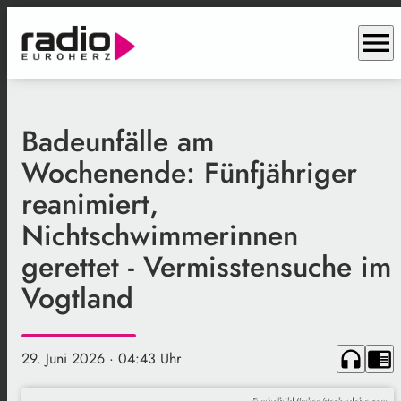
menu
Badeunfälle am
Wochenende: Fünfjähriger
reanimiert,
Nichtschwimmerinnen
gerettet - Vermisstensuche im
Vogtland
headphones
chrome_reader_mode
29. Juni 2026
· 04:43 Uhr
Symbolbild/Imken/stock.adobe.com