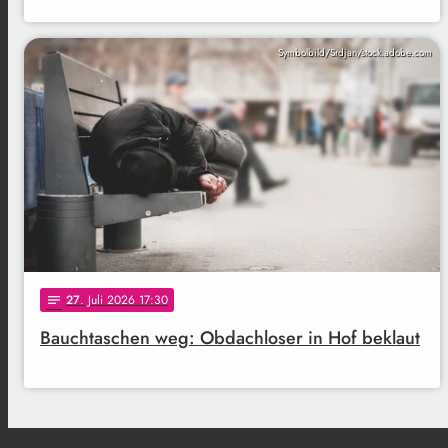
Symbolbild/Srdjan/stock.adobe.com
27
. Juli 2026 17:30
notes
Bauchtaschen weg: Obdachloser in Hof beklaut