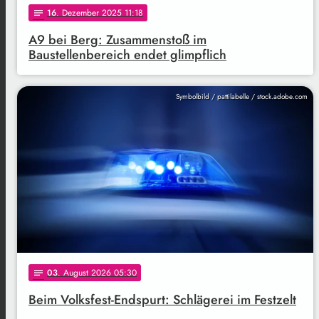
16
. Dezember 2025 11:18
notes
A9 bei Berg: Zusammenstoß im
Baustellenbereich endet glimpflich
Symbolbild / pattilabelle / stock.adobe.com
03
. August 2026 05:30
notes
Beim Volksfest-Endspurt: Schlägerei im Festzelt