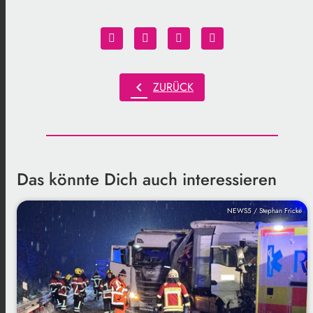
chevron_left
ZURÜCK
Das könnte Dich auch interessieren
NEWS5 / Stephan Fricke