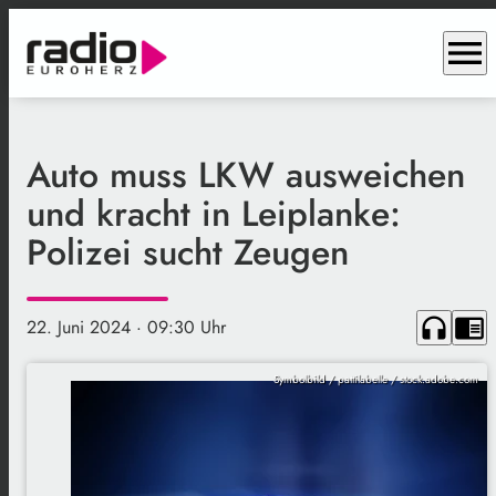
menu
Auto muss LKW ausweichen
und kracht in Leiplanke:
Polizei sucht Zeugen
headphones
chrome_reader_mode
22. Juni 2024
· 09:30 Uhr
Symbolbild / pattilabelle / stock.adobe.com