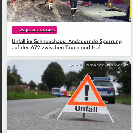
26
. Januar 2026 04:57
notes
Unfall im Schneechaos: Andauernde Sperrung
auf der A72 zwischen Töpen und Hof
Symbolbild / benjaminnolte / stock.adobe.com