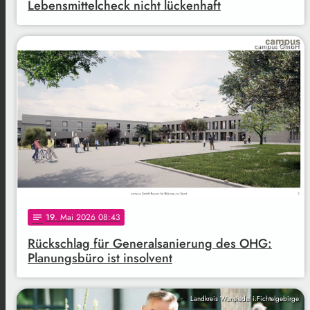
Lebensmittelcheck nicht lückenhaft
campus GmbH
19
. Mai 2026 08:43
notes
Rückschlag für Generalsanierung des OHG:
Planungsbüro ist insolvent
Landkreis Wunsiedel i.Fichtelgebirge