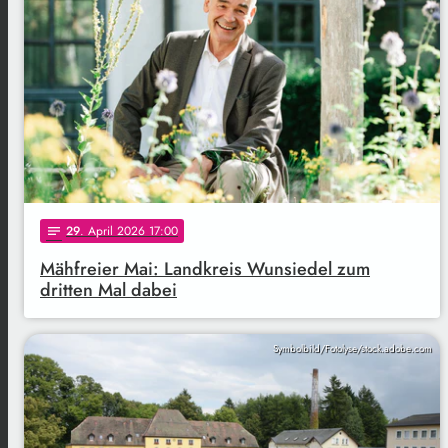
29
. April 2026 17:00
notes
Mähfreier Mai: Landkreis Wunsiedel zum
dritten Mal dabei
Symbolbild/Fotolyse/stock.adobe.com