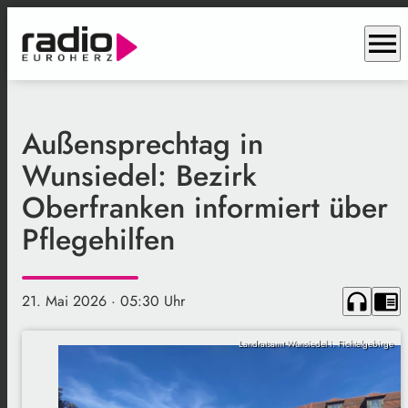
menu
Außensprechtag in
Wunsiedel: Bezirk
Oberfranken informiert über
Pflegehilfen
headphones
chrome_reader_mode
21. Mai 2026
· 05:30 Uhr
Landratsamt Wunsiedel i. Fichtelgebirge