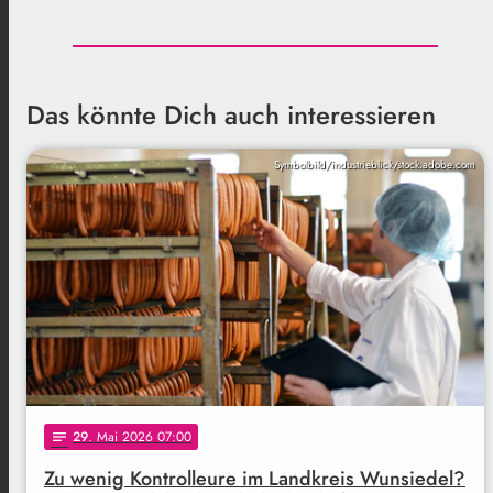
Das könnte Dich auch interessieren
Symbolbild/industrieblick/stock.adobe.com
29
. Mai 2026 07:00
notes
Zu wenig Kontrolleure im Landkreis Wunsiedel?