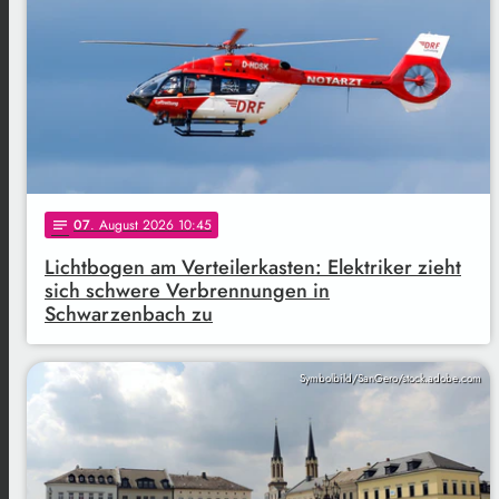
07
. August 2026 10:45
notes
Lichtbogen am Verteilerkasten: Elektriker zieht
sich schwere Verbrennungen in
Schwarzenbach zu
Symbolbild/SanGero/stock.adobe.com