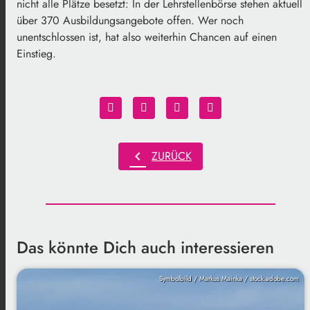
nicht alle Plätze besetzt: In der Lehrstellenbörse stehen aktuell
über 370 Ausbildungsangebote offen. Wer noch
unentschlossen ist, hat also weiterhin Chancen auf einen
Einstieg.
chevron_left
ZURÜCK
Das könnte Dich auch interessieren
Symbolbild / Markus Mainka / stock.adobe.com