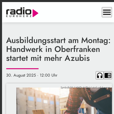
menu
Ausbildungsstart am Montag:
Handwerk in Oberfranken
startet mit mehr Azubis
headphones
chrome_reader_mode
30. August 2025
· 12:00 Uhr
Symbolbild / MIND AND I / stock.adobe.com