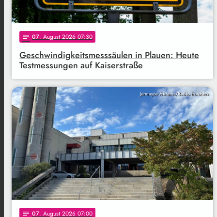
07
. August 2026 07:30
notes
Geschwindigkeitsmesssäulen in Plauen: Heute
Testmessungen auf Kaiserstraße
Jermayne Abrams/Radio Euroherz
07
. August 2026 07:00
notes