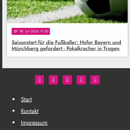
18
. Juli 2026 11:30
notes
Saisonstart für die Fußballer: Hofer Bayern und
Münchberg gefordert - Pokalkracher in Trogen
Start
Kontakt
Impressum