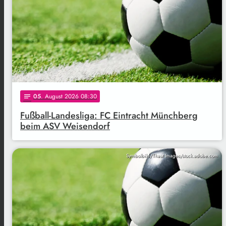
05
. August 2026 08:30
notes
Fußball-Landesliga: FC Eintracht Münchberg
beim ASV Weisendorf
Symbolbild/Thaut Images/stock.adobe.com