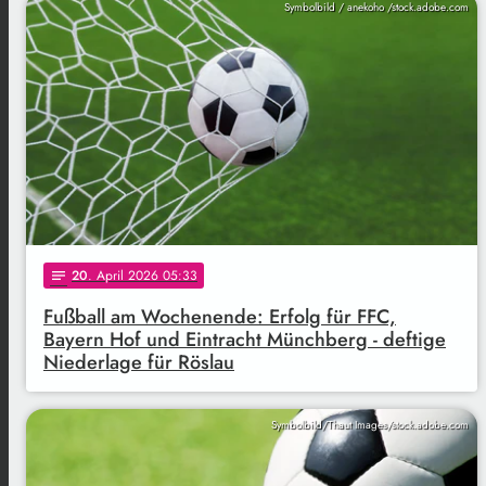
Symbolbild / anekoho /stock.adobe.com
20
. April 2026 05:33
notes
Fußball am Wochenende: Erfolg für FFC,
Bayern Hof und Eintracht Münchberg - deftige
Niederlage für Röslau
Symbolbild/Thaut Images/stock.adobe.com