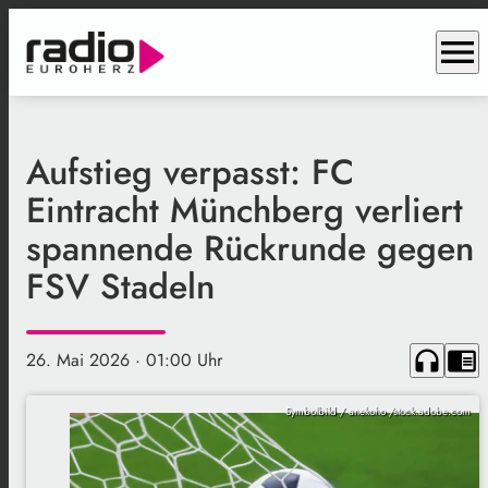
menu
Aufstieg verpasst: FC
Eintracht Münchberg verliert
spannende Rückrunde gegen
FSV Stadeln
headphones
chrome_reader_mode
26. Mai 2026
· 01:00 Uhr
Symbolbild / anekoho /stock.adobe.com