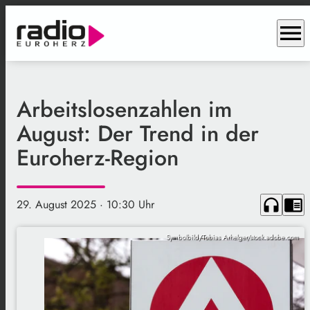
menu
Arbeitslosenzahlen im
August: Der Trend in der
Euroherz-Region
headphones
chrome_reader_mode
29. August 2025
· 10:30 Uhr
Symbolbild/Tobias Arhelger/stock.adobe.com