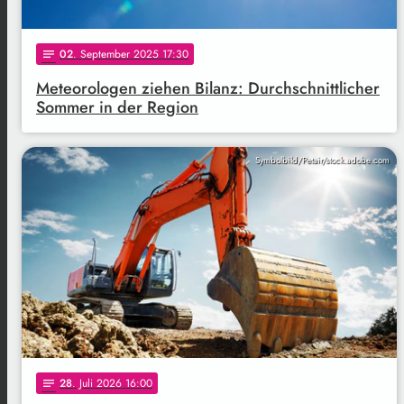
02
. September 2025 17:30
notes
Meteorologen ziehen Bilanz: Durchschnittlicher
Sommer in der Region
Symbolbild/Petair/stock.adobe.com
28
. Juli 2026 16:00
notes