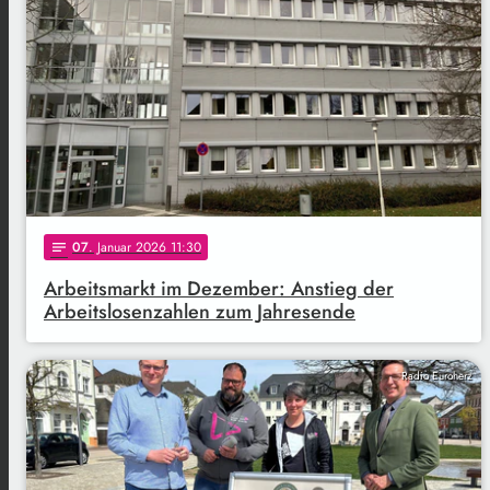
07
. Januar 2026 11:30
notes
Arbeitsmarkt im Dezember: Anstieg der
Arbeitslosenzahlen zum Jahresende
Radio Euroherz