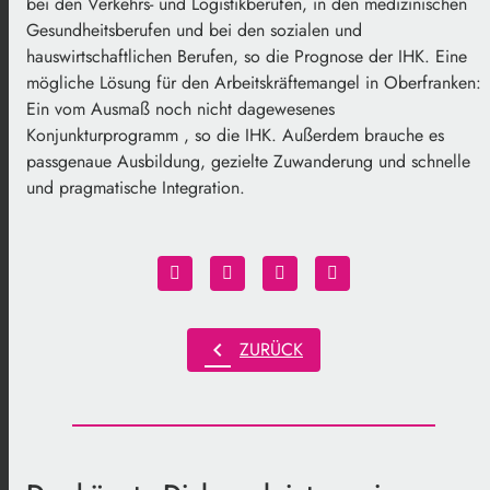
bei den Verkehrs- und Logistikberufen, in den medizinischen
Gesundheitsberufen und bei den sozialen und
hauswirtschaftlichen Berufen, so die Prognose der IHK. Eine
mögliche Lösung für den Arbeitskräftemangel in Oberfranken:
Ein vom Ausmaß noch nicht dagewesenes
Konjunkturprogramm , so die IHK. Außerdem brauche es
passgenaue Ausbildung, gezielte Zuwanderung und schnelle
und pragmatische Integration.
chevron_left
ZURÜCK