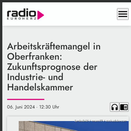
menu
Arbeitskräftemangel in
Oberfranken:
Zukunftsprognose der
Industrie- und
Handelskammer
headphones
chrome_reader_mode
06. Juni 2024
· 12:30 Uhr
Symbolbild / nmann77 / stock.adobe.com