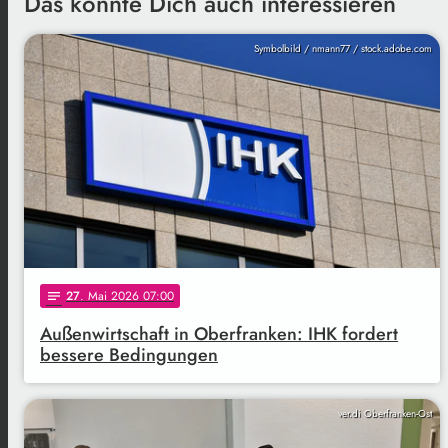
Das könnte Dich auch interessieren
Symbolbild / nmann77 / stock.adobe.com
27
. Mai 2026 07:00
notes
Außenwirtschaft in Oberfranken: IHK fordert
bessere Bedingungen
ver.di Oberfranken-Ost