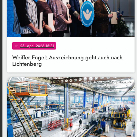
28
. April 2026 15:31
notes
Weißer Engel: Auszeichnung geht auch nach
Lichtenberg
Symbolbild/Kostiantyn/stock.adobe.com