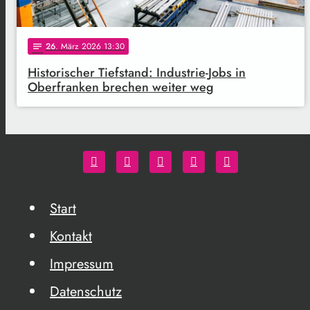
26
. März 2026 13:30
notes
Historischer Tiefstand: Industrie-Jobs in
Oberfranken brechen weiter weg
Start
Kontakt
Impressum
Datenschutz