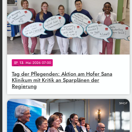
13
. Mai 2026 07:00
notes
Tag der Pflegenden: Aktion am Hofer Sana
Klinikum mit Kritik an Sparplänen der
Regierung
StMGP