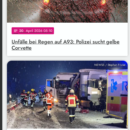
20
. April 2026 05:10
notes
Unfälle bei Regen auf A93: Polizei sucht gelbe
Corvette
NEWS5 / Stephan Fricke