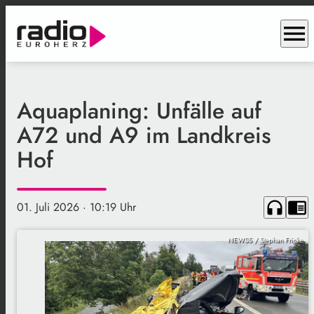
menu
Aquaplaning: Unfälle auf
A72 und A9 im Landkreis
Hof
headphones
chrome_reader_mode
01. Juli 2026
· 10:19 Uhr
NEWS5 / Stephan Fricke