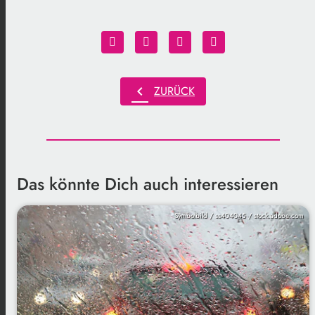
chevron_left
ZURÜCK
Das könnte Dich auch interessieren
Symbolbild / ss404045 / stock.adobe.com