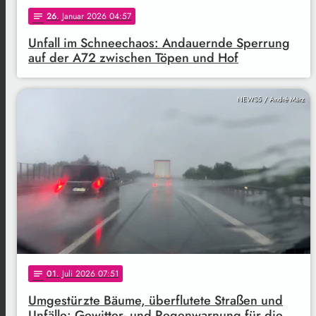
26
. Januar 2026 04:57
notes
Unfall im Schneechaos: Andauernde Sperrung
auf der A72 zwischen Töpen und Hof
NEWS5 / André März
01
. Juli 2026 07:51
notes
Umgestürzte Bäume, überflutete Straßen und
Unfälle: Gewitter- und Regenwarnung für die