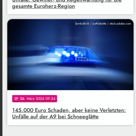
gesamte Euroherz-Region
Symbolbild / pattilabelle / stock.adobe.com
26
. März 2026 09:34
notes
145.000 Euro Schaden, aber keine Verletzten:
Unfälle auf der A9 bei Schneeglätte