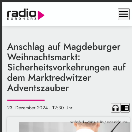
menu
Anschlag auf Magdeburger
Weihnachtsmarkt:
Sicherheitsvorkehrungen auf
dem Marktredwitzer
Adventszauber
headphones
chrome_reader_mode
23. Dezember 2024
· 12:30 Uhr
Symbolbild / Africa Studio / stock.adobe.com