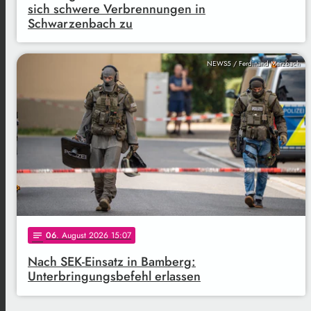
sich schwere Verbrennungen in
Schwarzenbach zu
NEWS5 / Ferdinand Merzbach
06
. August 2026 15:07
notes
Nach SEK-Einsatz in Bamberg:
Unterbringungsbefehl erlassen