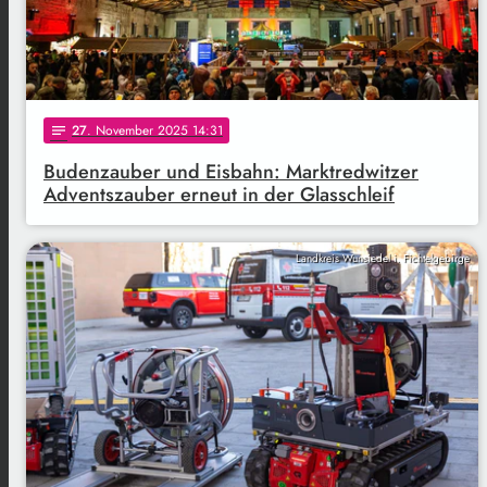
27
. November 2025 14:31
notes
Budenzauber und Eisbahn: Marktredwitzer
Adventszauber erneut in der Glasschleif
Landkreis Wunsiedel i. Fichtelgebirge