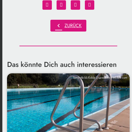
chevron_left
ZURÜCK
Das könnte Dich auch interessieren
Symbolbild/Edda Dupree/stock.adobe.com