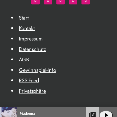
Start
Kontakt
Impressum
Datenschutz
AGB
Gewinnspiel-Info
RSS-Feed
Privatsphäre
Madonna
library_music
play_arrow