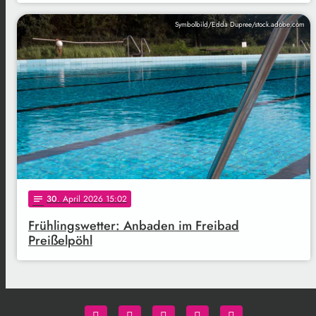
Symbolbild/Edda Dupree/stock.adobe.com
30
. April 2026 15:02
notes
Frühlingswetter: Anbaden im Freibad
Preißelpöhl