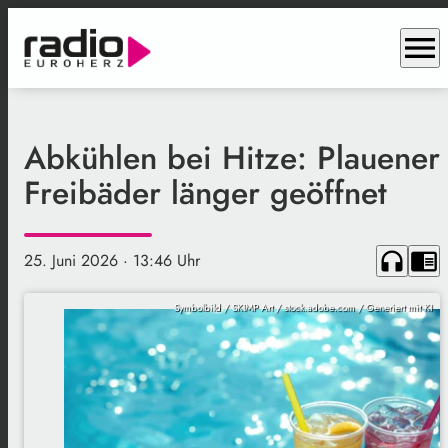
menu
Abkühlen bei Hitze: Plauener
Freibäder länger geöffnet
headphones
chrome_reader_mode
25. Juni 2026
· 13:46 Uhr
Symbolbild / SKIMP Art / stock.adobe.com / Generiert mit KI