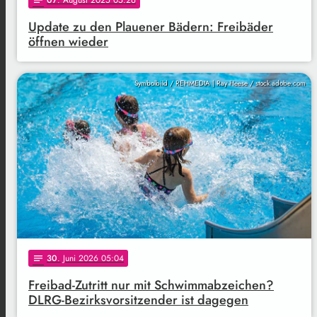
Update zu den Plauener Bädern: Freibäder
öffnen wieder
Symbolbild / REHMEDIA | Ray Heese / stock.adobe.com
30
. Juni 2026 05:04
notes
Freibad-Zutritt nur mit Schwimmabzeichen?
DLRG-Bezirksvorsitzender ist dagegen