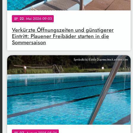
22
. Mai 2026 09:03
notes
Verkürzte Öffnungszeiten und günstigerer
Eintritt: Plauener Freibäder starten in die
Sommersaison
Symbolbild/Edda Dupree/stock.adobe.com
07
. August 2025 05:26
notes