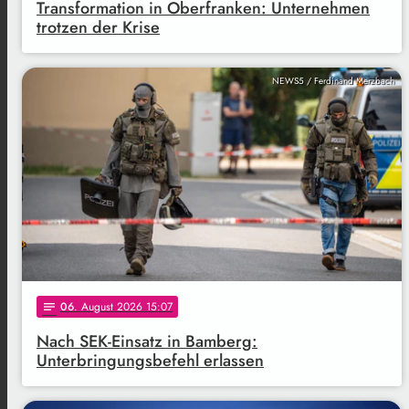
Transformation in Oberfranken: Unternehmen
trotzen der Krise
NEWS5 / Ferdinand Merzbach
06
. August 2026 15:07
notes
Nach SEK-Einsatz in Bamberg:
Unterbringungsbefehl erlassen