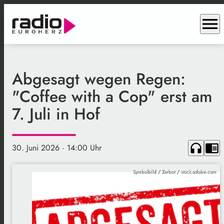
menu
Abgesagt wegen Regen:
"Coffee with a Cop" erst am
7. Juli in Hof
headphones
chrome_reader_mode
30. Juni 2026
· 14:00 Uhr
Symbolbild / Zerbor / stock.adobe.com