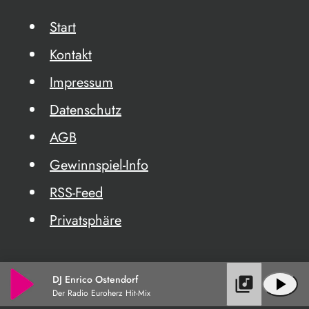
Start
Kontakt
Impressum
Datenschutz
AGB
Gewinnspiel-Info
RSS-Feed
Privatsphäre
DJ Enrico Ostendorf
library_music
play_arrow
Der Radio Euroherz Hit-Mix