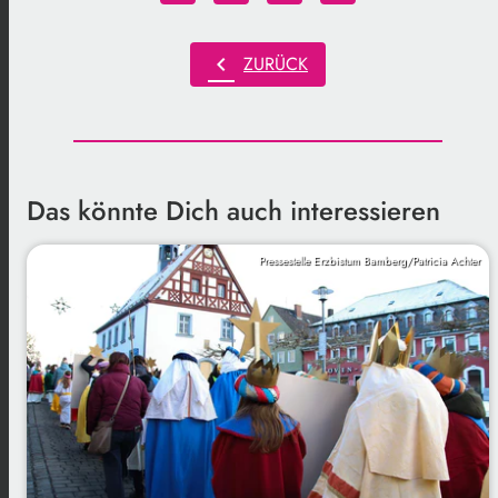
chevron_left
ZURÜCK
Das könnte Dich auch interessieren
Pressestelle Erzbistum Bamberg/Patricia Achter