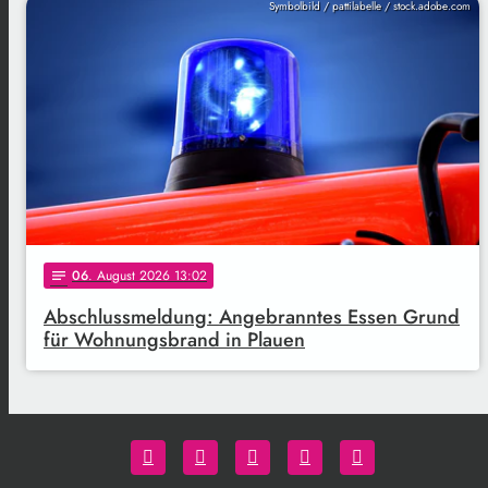
Symbolbild / pattilabelle / stock.adobe.com
06
. August 2026 13:02
notes
Abschlussmeldung: Angebranntes Essen Grund
für Wohnungsbrand in Plauen