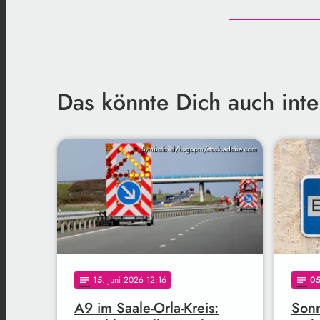
Das könnte Dich auch inte
Symbolbild/hugopm/stock.adobe.com
15
. Juni 2026 12:16
0
notes
notes
A9 im Saale-Orla-Kreis:
Sonn