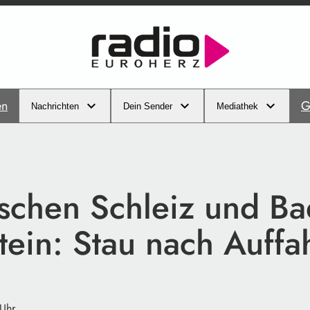
en
G
Nachrichten
Dein Sender
Mediathek
schen Schleiz und Ba
ein: Stau nach Auffah
 Uhr