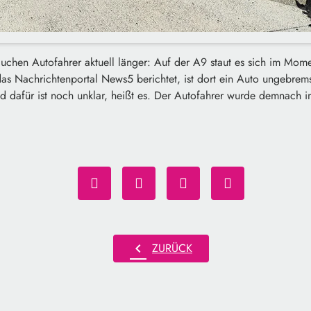
auchen Autofahrer aktuell länger: Auf der A9 staut es sich im Mom
as Nachrichtenportal News5 berichtet, ist dort ein Auto ungebrems
d dafür ist noch unklar, heißt es. Der Autofahrer wurde demnach 
chevron_left
ZURÜCK