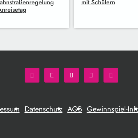
ahnstraßenregelung
mit Schülern
nreisetag
ressum
Datenschutz
AGB
Gewinnspiel-Inf