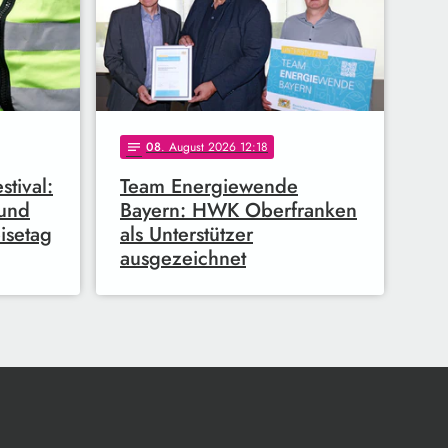
08
. August 2026 12:18
notes
tival:
Team Energiewende
 und
Bayern: HWK Oberfranken
isetag
als Unterstützer
ausgezeichnet