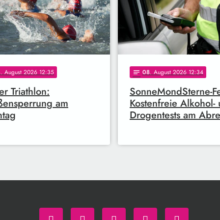
8
. August 2026 12:35
08
. August 2026 12:34
notes
er Triathlon:
SonneMondSterne-Fes
ßensperrung am
Kostenfreie Alkohol-
ntag
Drogentests am Abre