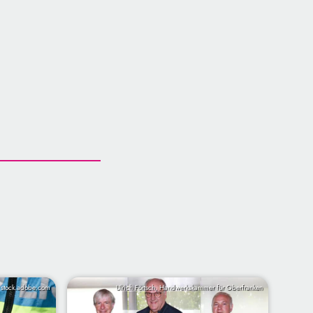
 stock.adobe.com
Ulrich Förtsch, Handwerkskammer für Oberfranken