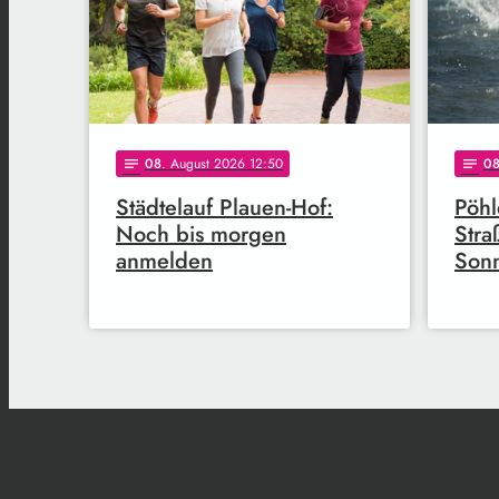
08
. August 2026 12:50
0
notes
notes
Städtelauf Plauen-Hof:
Pöhl
Noch bis morgen
Stra
anmelden
Son