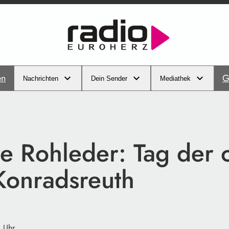
en
G
Nachrichten
Dein Sender
Mediathek
re Rohleder: Tag der 
 Konradsreuth
 Uhr