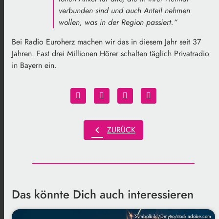
verbunden sind und auch Anteil nehmen
wollen, was in der Region passiert.“
Bei Radio Euroherz machen wir das in diesem Jahr seit 37
Jahren. Fast drei Millionen Hörer schalten täglich Privatradio
in Bayern ein.
chevron_left
ZURÜCK
Das könnte Dich auch interessieren
Symbolbild/Dmytro/stock.adobe.com