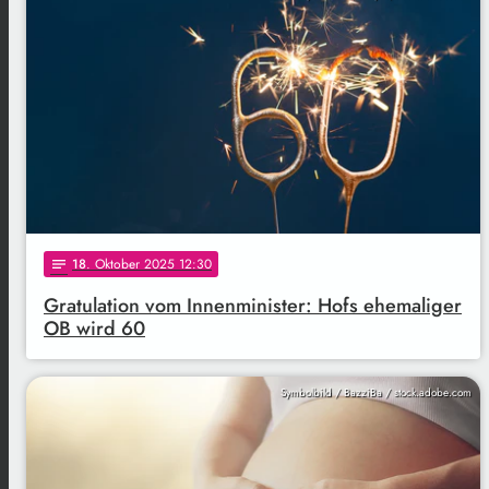
18
. Oktober 2025 12:30
notes
Gratulation vom Innenminister: Hofs ehemaliger
OB wird 60
Symbolbild / BazziBa / stock.adobe.com