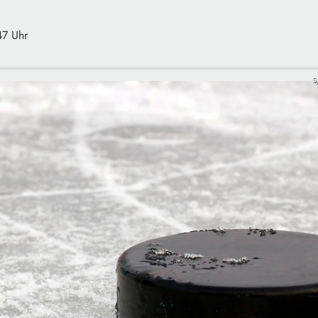
47 Uhr
S