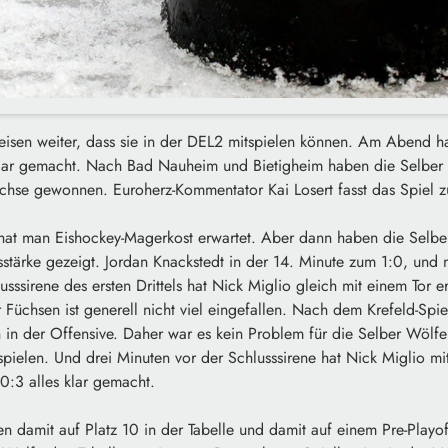
isen weiter, dass sie in der DEL2 mitspielen können. Am Abend 
e klar gemacht. Nach Bad Nauheim und Bietigheim haben die Selb
üchse gewonnen. Euroherz-Kommentator Kai Losert fasst das Spiel
 hat man Eishockey-Magerkost erwartet. Aber dann haben die Selbe
stärke gezeigt. Jordan Knackstedt in der 14. Minute zum 1:0, und
usssirene des ersten Drittels hat Nick Miglio gleich mit einem Tor 
r Füchsen ist generell nicht viel eingefallen. Nach dem Krefeld-Spie
 in der Offensive. Daher war es kein Problem für die Selber Wölf
spielen. Und drei Minuten vor der Schlusssirene hat Nick Miglio mi
0:3 alles klar gemacht.
n damit auf Platz 10 in der Tabelle und damit auf einem Pre-Playo