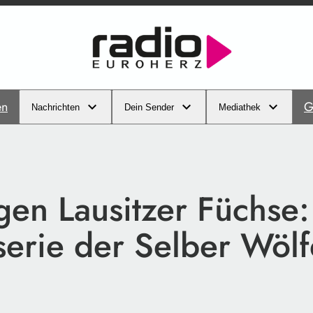
en
G
Nachrichten
Dein Sender
Mediathek
gen Lausitzer Füchse:
serie der Selber Wölf