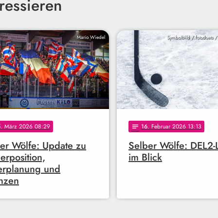
ressieren
Mario Wiedel
Symbolbild / fotoduets 
5
. März 2026 08:29
16
. Februar 2026 13:13
notes
er Wölfe: Update zu
Selber Wölfe: DEL2-
nerposition,
im Blick
erplanung und
nzen