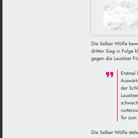
Die Selber Wölfe bewe
dritten Sieg in Folg
gegen die Lausitzer F
Erstmal
Auswärts
der Schl
Lausitze
schwach
runterzu
Tor zum 
Die Selber Wölfe stehe