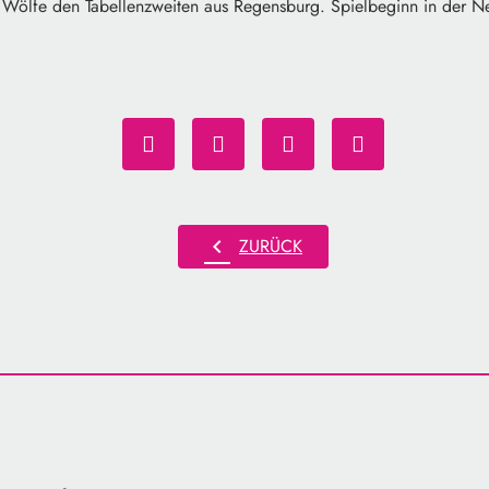
Wölfe den Tabellenzweiten aus Regensburg. Spielbeginn in der Ne
chevron_left
ZURÜCK