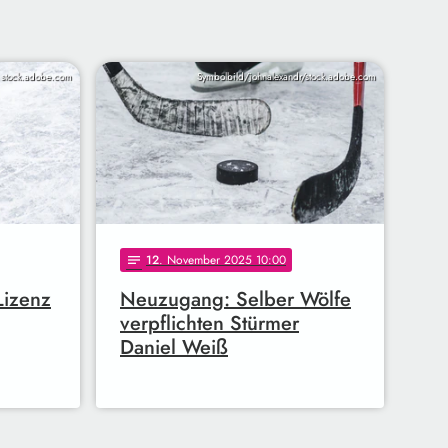
/ stock.adobe.com
Symbolbild/johnalexandr/stock.adobe.com
12
. November 2025 10:00
notes
Lizenz
Neuzugang: Selber Wölfe
verpflichten Stürmer
Daniel Weiß