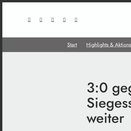
Start
Highlights & Aktion
3:0 ge
Sieges
weiter