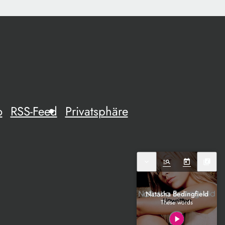
o
RSS-Feed
Privatsphäre
expand_more
manage_search
today
library_music
Natasha Bedingfield
These words
play_arrow