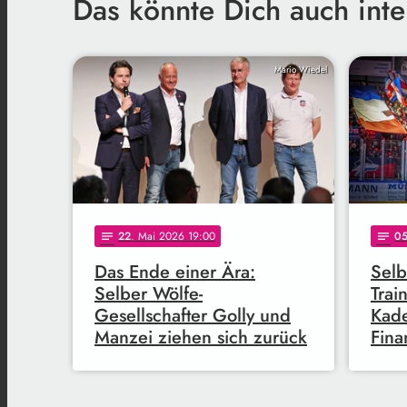
Das könnte Dich auch inte
Mario Wiedel
22
. Mai 2026 19:00
0
notes
notes
Das Ende einer Ära:
Selb
Selber Wölfe-
Trai
Gesellschafter Golly und
Kad
Manzei ziehen sich zurück
Fina