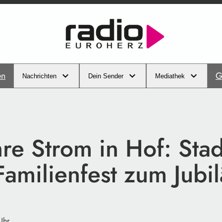
en
G
Nachrichten
Dein Sender
Mediathek
hre Strom in Hof: Sta
Familienfest zum Jubi
Uhr