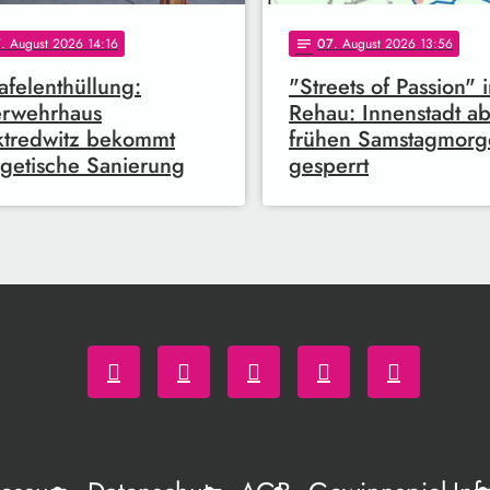
7
. August 2026 14:16
07
. August 2026 13:56
notes
afelenthüllung:
"Streets of Passion" 
erwehrhaus
Rehau: Innenstadt a
tredwitz bekommt
frühen Samstagmorg
getische Sanierung
gesperrt