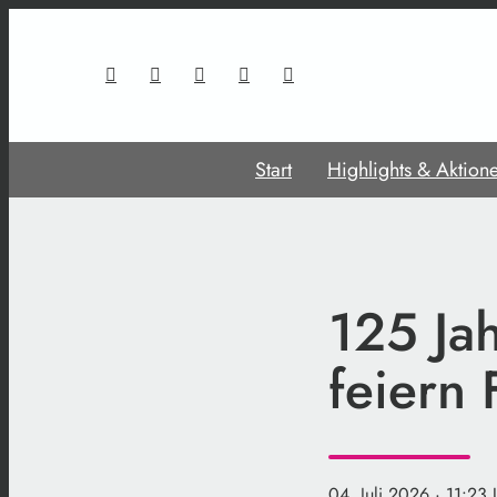
Start
Highlights & Aktion
125 Ja
feiern 
04. Juli 2026
· 11:23 