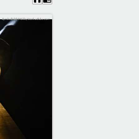
Symbolbild/Wakko/stock.adobe.com