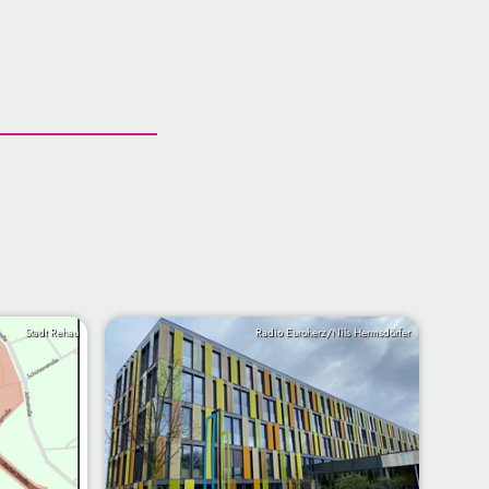
Stadt Rehau
Radio Euroherz/Nils Hermsdörfer