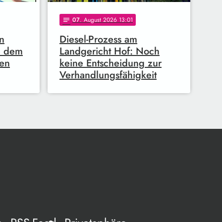
07
. August 2026 13:01
notes
in
Diesel-Prozess am
b dem
Landgericht Hof: Noch
en
keine Entscheidung zur
Verhandlungsfähigkeit