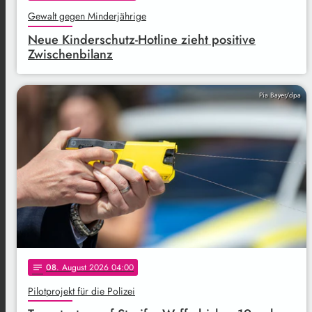
Gewalt gegen Minderjährige
Neue Kinderschutz-Hotline zieht positive
Zwischenbilanz
Pia Bayer/dpa
08
. August 2026 04:00
notes
Pilotprojekt für die Polizei