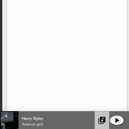
Harry Styles
library_music
play_arrow
American girls