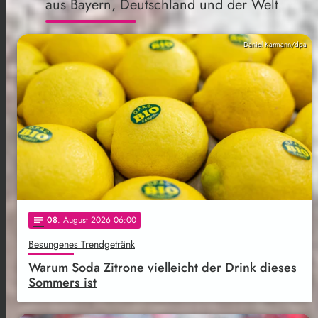
aus Bayern, Deutschland und der Welt
Daniel Karmann/dpa
08
. August 2026 06:00
notes
Besungenes Trendgetränk
Warum Soda Zitrone vielleicht der Drink dieses
Sommers ist