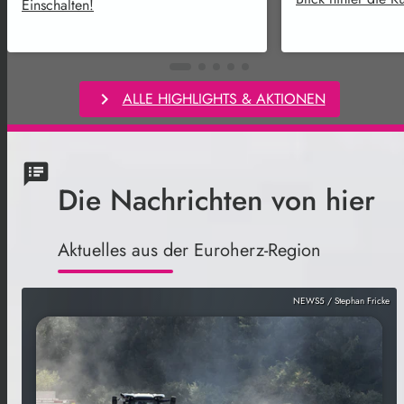
Einschalten!
chevron_right
ALLE HIGHLIGHTS & AKTIONEN
speaker_notes
Die Nachrichten von hier
Aktuelles aus der Euroherz-Region
NEWS5 / Stephan Fricke