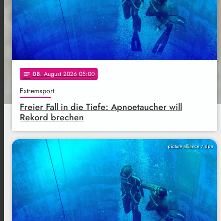
08
. August 2026 05:00
notes
Extremsport
Freier Fall in die Tiefe: Apnoetaucher will
Rekord brechen
picture alliance / dpa