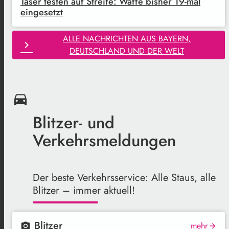
Taser testen auf Streife: Waffe bisher 19-mal
eingesetzt
ALLE NACHRICHTEN AUS BAYERN,
chevron_right
DEUTSCHLAND UND DER WELT
drive_eta
Blitzer- und
Verkehrsmeldungen
Der beste Verkehrsservice: Alle Staus, alle
Blitzer – immer aktuell!
Blitzer
mehr
local_see
arrow_forward