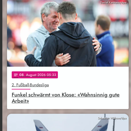
Daniel Karmann/dpa
08
. August 2026 05:33
notes
2. Fußball-Bundesliga
Funkel schwärmt von Klose: «Wahnsinnig gute
Arbeit»
Sebastian Willnow/dpa