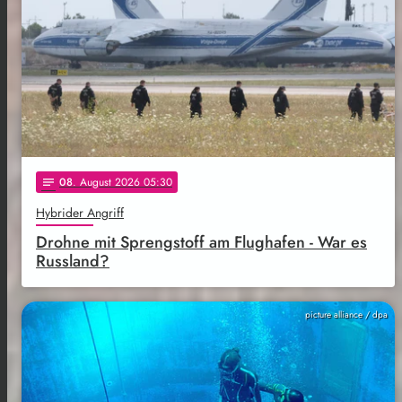
08
. August 2026 05:30
notes
Hybrider Angriff
Drohne mit Sprengstoff am Flughafen - War es
Russland?
picture alliance / dpa