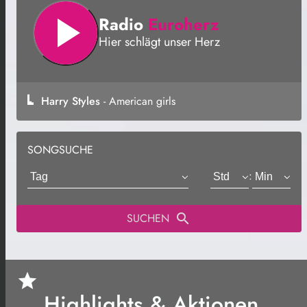
play_arrow
Radio
Euroherz
Hier schlägt unser Herz
Harry Styles
- American girls
SONGSUCHE
:
Harry Styles
Michael Jackson
SUCHEN
search
American girls
Billie Jean
05:08
05:04
0
star
Highlights & Aktionen